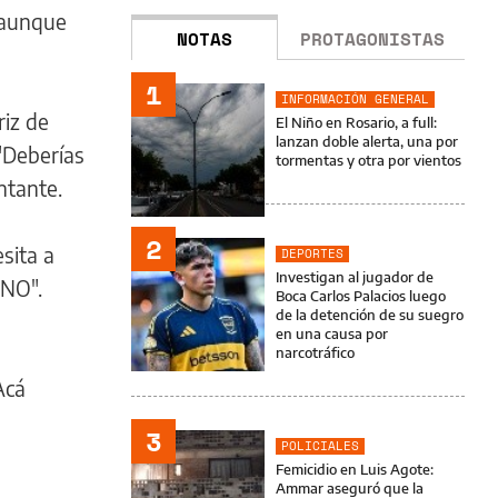
, aunque
NOTAS
PROTAGONISTAS
1
INFORMACIÓN GENERAL
riz de
El Niño en Rosario, a full:
lanzan doble alerta, una por
"Deberías
tormentas y otra por vientos
ntante.
2
sita a
DEPORTES
Investigan al jugador de
 NO".
Boca Carlos Palacios luego
de la detención de su suegro
en una causa por
narcotráfico
Acá
3
POLICIALES
Femicidio en Luis Agote:
Ammar aseguró que la