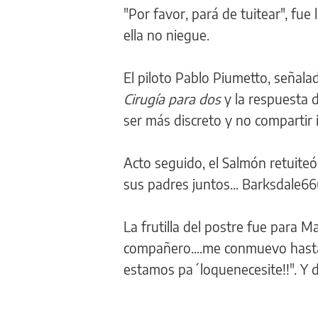
"Por favor, pará de tuitear", fu
ella no niegue.
El piloto Pablo Piumetto, señalad
Cirugía para dos
y la respuesta 
ser más discreto y no compartir i
Acto seguido, el Salmón retuite
sus padres juntos... Barksdale66
La frutilla del postre fue para M
compañero....me conmuevo hasta 
estamos pa´loquenecesite!!". Y d