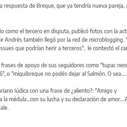
e la respuesta de Breque, que ya tendría nueva pareja
o como el tercero en disputa, publicó fotos con la act
de Andrés también llegó por la red de microblogging. 
ssues que podrían herir a terceros", le contestó el ca
ó frases de apoyo de sus seguidores como "tupac nece
6", o "miquibreque no podés dejar al Salmón. O sea....
ariano Iúdica con una frase de ¿aliento?: "Amigo y
la médula...con su lucha y su declaración de amor....
ale.