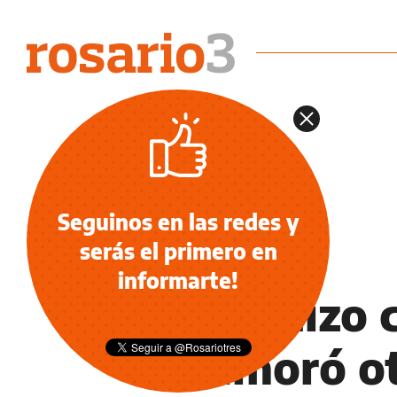
Seguinos en las redes y
serás el primero en
NOTICIAS
informarte!
No le hizo 
enamoró ot