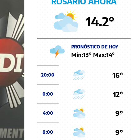
ROSARIO AHORA
14.2
°
PRONÓSTICO DE HOY
Min:
13
° Max:
14
°
16°
20:00
12°
0:00
9°
4:00
9°
8:00