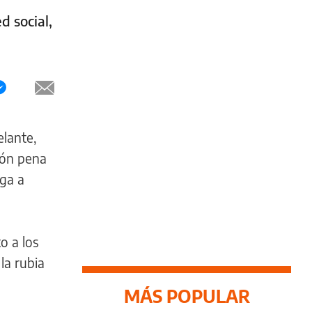
d social,
elante,
món pena
ega a
o a los
la rubia
MÁS POPULAR