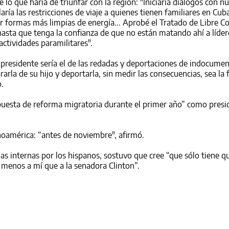
lo que haría de triunfar con la región: "Iniciaría diálogos con n
ría las restricciones de viaje a quienes tienen familiares en Cuba
r formas más limpias de energía... Aprobé el Tratado de Libre C
sta que tenga la confianza de que no están matando ahí a líder
 actividades paramilitares".
presidente sería el de las redadas y deportaciones de indocume
rla de su hijo y deportarla, sin medir las consecuencias, sea la
o.
uesta de reforma migratoria durante el primer año” como presi
inoamérica: “antes de noviembre", afirmó.
as internas por los hispanos, sostuvo que cree “que sólo tiene q
 menos a mí que a la senadora Clinton”.