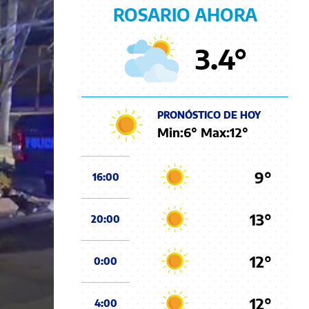
ROSARIO AHORA
3.4
°
PRONÓSTICO DE HOY
Min:
6
° Max:
12
°
9°
16:00
13°
20:00
12°
0:00
12°
4:00