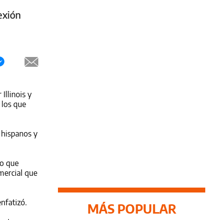
exión
Illinois y
 los que
 hispanos y
io que
mercial que
nfatizó.
MÁS POPULAR