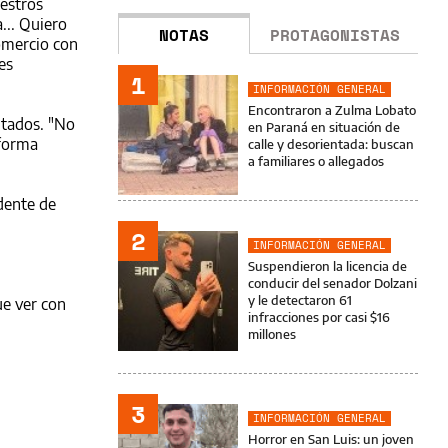
uestros
... Quiero
NOTAS
PROTAGONISTAS
omercio con
es
1
INFORMACIÓN GENERAL
Encontraron a Zulma Lobato
ntados. "No
en Paraná en situación de
 forma
calle y desorientada: buscan
a familiares o allegados
dente de
2
INFORMACIÓN GENERAL
Suspendieron la licencia de
conducir del senador Dolzani
y le detectaron 61
ue ver con
infracciones por casi $16
millones
3
INFORMACIÓN GENERAL
Horror en San Luis: un joven