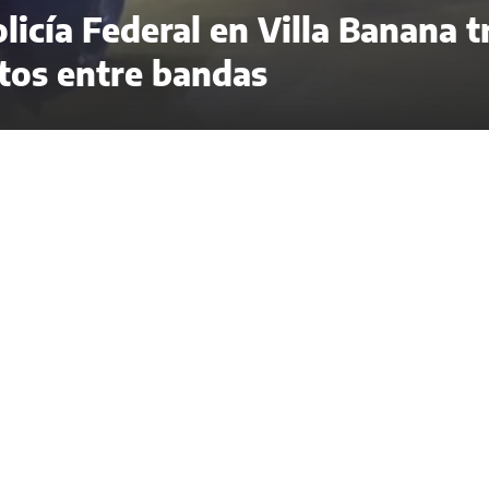
licía Federal en Villa Banana t
ntos entre bandas