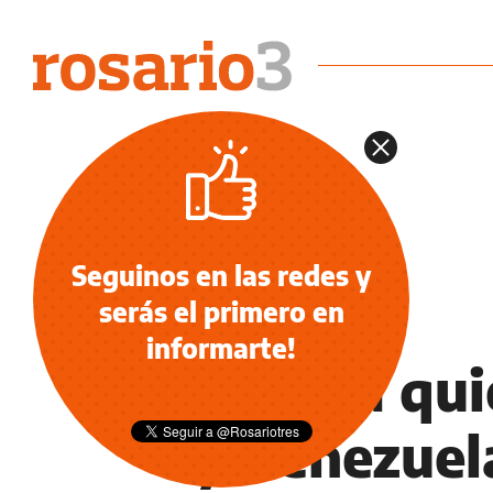
Seguinos en las redes y
serás el primero en
NOTICIAS
informarte!
Obama quie
y Venezuel