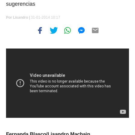
sugerencias
Por
Lisandro |
31-01-2014 10:17
Fernanda Blasco/Lisandro Machain