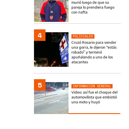
murió luego de que su
pareja lo prendiera fuego
con nafta
4
POLICIALES
Cruzó Rosario para vender
una gorra, le dijeron “estás
robado” y terminó
apuñalando a uno de los
atacantes
5
INFORMACIÓN GENERAL
Video: así fue el choque del
automovilista que embistió
una moto y huyó