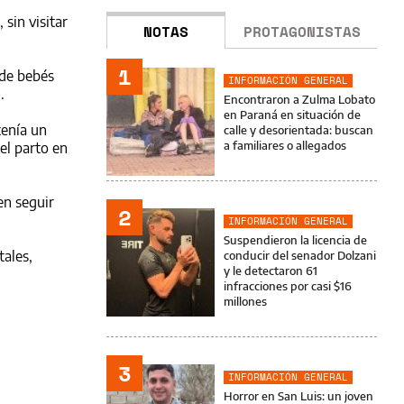
sin visitar
NOTAS
PROTAGONISTAS
1
 de bebés
INFORMACIÓN GENERAL
.
Encontraron a Zulma Lobato
en Paraná en situación de
tenía un
calle y desorientada: buscan
a familiares o allegados
 el parto en
en seguir
2
INFORMACIÓN GENERAL
Suspendieron la licencia de
tales,
conducir del senador Dolzani
y le detectaron 61
infracciones por casi $16
millones
3
INFORMACIÓN GENERAL
Horror en San Luis: un joven