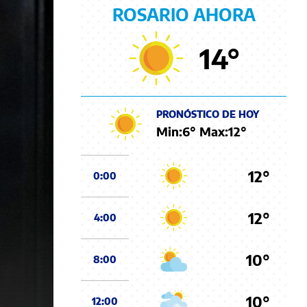
ROSARIO AHORA
14
°
PRONÓSTICO DE HOY
Min:
6
° Max:
12
°
12°
0:00
12°
4:00
10°
8:00
10°
12:00