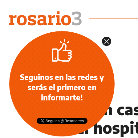
Seguinos en las redes y
serás el primero en
NOTICIAS
informarte!
Parir en c
en el hospi