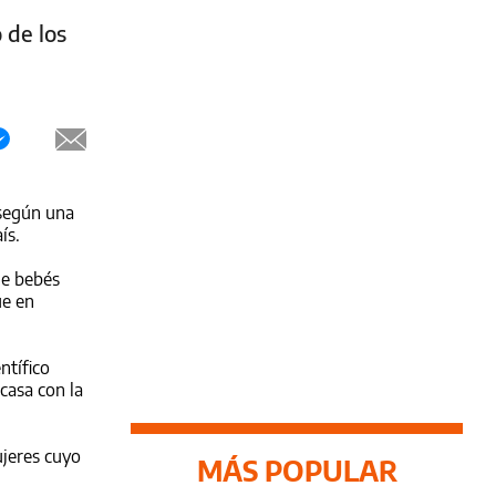
 de los
 según una
ís.
de bebés
ue en
ntífico
 casa con la
ujeres cuyo
MÁS POPULAR