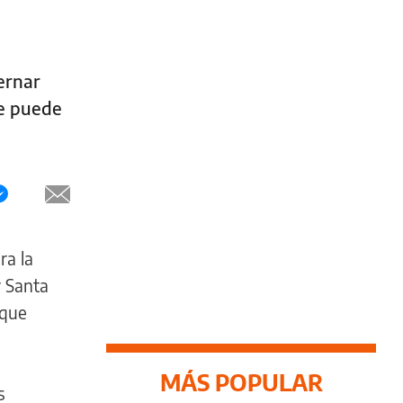
ernar
ue puede
ra la
r Santa
 que
MÁS POPULAR
s