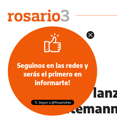
Seguinos en las redes y
serás el primero en
NOTICIAS
informarte!
Perotti lan
Reutemann 