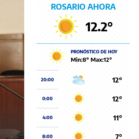
ROSARIO AHORA
12.2
°
PRONÓSTICO DE HOY
Min:
8
° Max:
12
°
12°
20:00
12°
0:00
11°
4:00
7°
8:00