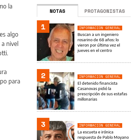
mo la
NOTAS
PROTAGONISTAS
1
INFORMACIÓN GENERAL
 es algo
Buscan a un ingeniero
rosarino de 68 años: lo
 a nivel
vieron por última vez el
jueves en el centro
tti.
ura
2
INFORMACIÓN GENERAL
empo para
El detenido financista
Casanovas pidió la
prescripción de sus estafas
millonarias
3
INFORMACIÓN GENERAL
La escueta e irónica
respuesta de Pablo Moyano