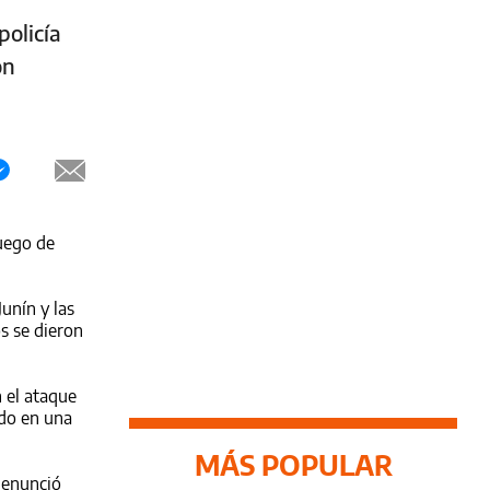
policía
on
uego de
unín y las
os se dieron
 el ataque
ndo en una
MÁS POPULAR
denunció