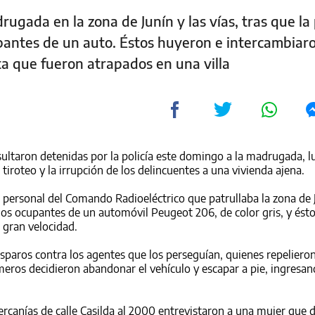
ugada en la zona de Junín y las vías, tras que la 
cupantes de un auto. Éstos huyeron e intercambiar
ta que fueron atrapados en una villa
ultaron detenidas por la policía este domingo a la madrugada, l
tiroteo y la irrupción de los delincuentes a una vivienda ajena.
 personal del Comando Radioeléctrico que patrullaba la zona de J
 a los ocupantes de un automóvil Peugeot 206, de color gris, y ést
a gran velocidad.
paros contra los agentes que los perseguían, quienes repelieron
eros decidieron abandonar el vehículo y escapar a pie, ingresa
ercanías de calle Casilda al 2000 entrevistaron a una mujer que 