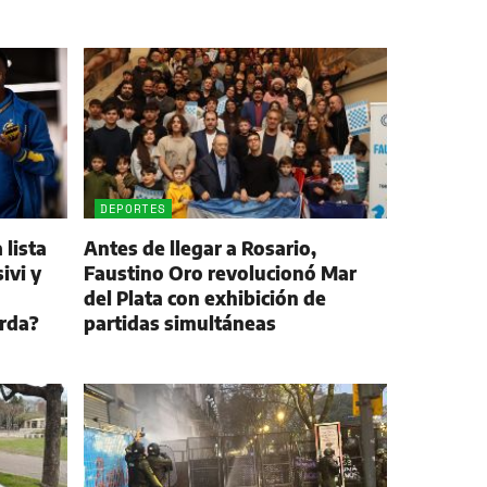
DEPORTES
 lista
Antes de llegar a Rosario,
ivi y
Faustino Oro revolucionó Mar
del Plata con exhibición de
arda?
partidas simultáneas