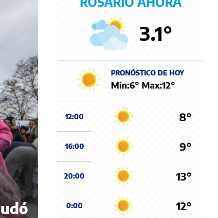
ROSARIO AHORA
3.1
°
PRONÓSTICO DE HOY
Min:
6
° Max:
12
°
8°
12:00
9°
16:00
13°
20:00
12°
nudó
0:00