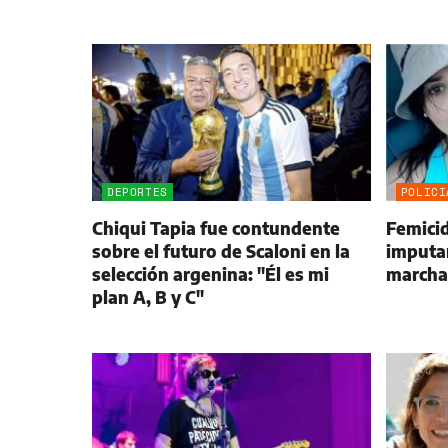
DEPORTES
POLICI
Chiqui Tapia fue contundente
Femici
sobre el futuro de Scaloni en la
imputan
selección argenina: "Él es mi
marchar
plan A, B y C"