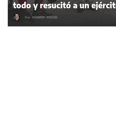
todo y resucitó a un ejérci
Por
RICARDO ROBINS