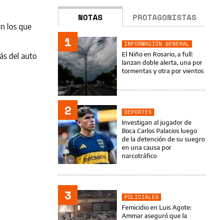
NOTAS
PROTAGONISTAS
an los que
1
INFORMACIÓN GENERAL
El Niño en Rosario, a full:
ás del auto
lanzan doble alerta, una por
tormentas y otra por vientos
2
DEPORTES
Investigan al jugador de
Boca Carlos Palacios luego
de la detención de su suegro
en una causa por
narcotráfico
3
POLICIALES
Femicidio en Luis Agote:
Ammar aseguró que la