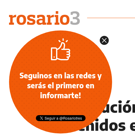
Seguinos en las redes y
serás el primero en
NOTICIAS
informarte!
Persecución
detenidos 