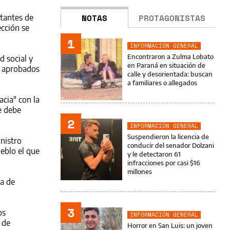
NOTAS
PROTAGONISTAS
ntantes de
ección se
1
INFORMACIÓN GENERAL
Encontraron a Zulma Lobato
d social y
en Paraná en situación de
os aprobados
calle y desorientada: buscan
a familiares o allegados
acia" con la
e debe
2
INFORMACIÓN GENERAL
Suspendieron la licencia de
inistro
conducir del senador Dolzani
ueblo el que
y le detectaron 61
infracciones por casi $16
millones
ta de
3
os
INFORMACIÓN GENERAL
 de
Horror en San Luis: un joven