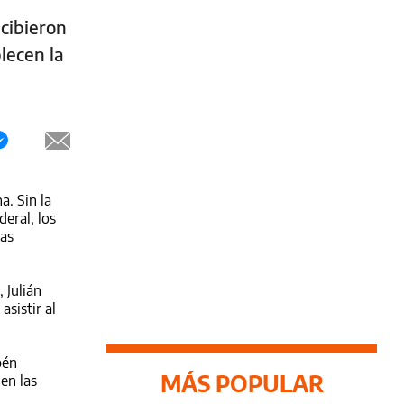
ecibieron
lecen la
a. Sin la
deral, los
las
 Julián
sistir al
bén
MÁS POPULAR
en las