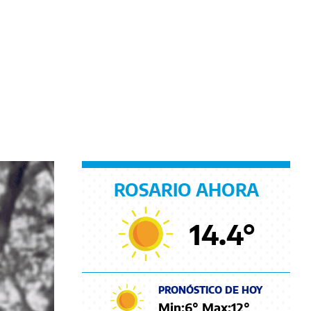
ROSARIO AHORA
14.4
°
PRONÓSTICO DE HOY
Min:
6
° Max:
12
°