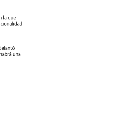
n la que
ncionalidad
delantó
 habrá una