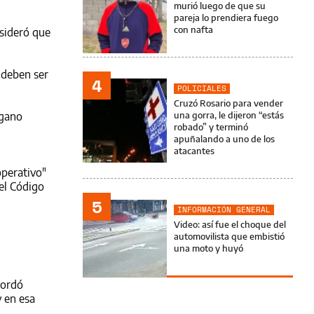
murió luego de que su
pareja lo prendiera fuego
con nafta
nsideró que
 "deben ser
4
POLICIALES
Cruzó Rosario para vender
rgano
una gorra, le dijeron “estás
robado” y terminó
apuñalando a uno de los
atacantes
operativo"
el Código
5
INFORMACIÓN GENERAL
Video: así fue el choque del
automovilista que embistió
una moto y huyó
ecordó
y en esa