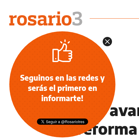
Seguinos en las redes y
serás el primero en
NOTICIAS
informarte!
Primer ava
de reforma 