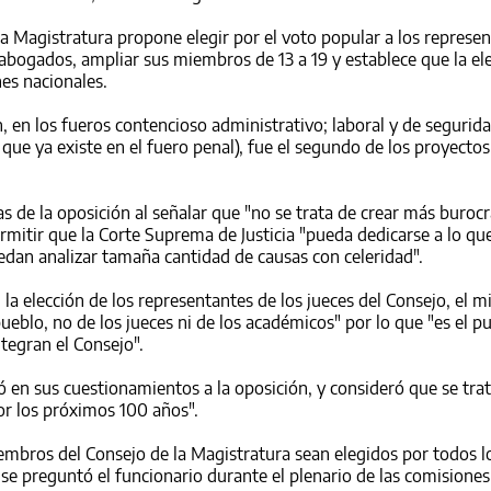
la Magistratura propone elegir por el voto popular a los represe
abogados, ampliar sus miembros de 13 a 19 y establece que la el
es nacionales.
, en los fueros contencioso administrativo; laboral y de segurida
a que ya existe en el fuero penal), fue el segundo de los proyect
as de la oposición al señalar que "no se trata de crear más burocr
ermitir que la Corte Suprema de Justicia "pueda dedicarse a lo qu
edan analizar tamaña cantidad de causas con celeridad".
la elección de los representantes de los jueces del Consejo, el m
pueblo, no de los jueces ni de los académicos" por lo que "es el p
tegran el Consejo".
ió en sus cuestionamientos a la oposición, y consideró que se tra
por los próximos 100 años".
mbros del Consejo de la Magistratura sean elegidos por todos l
se preguntó el funcionario durante el plenario de las comisiones