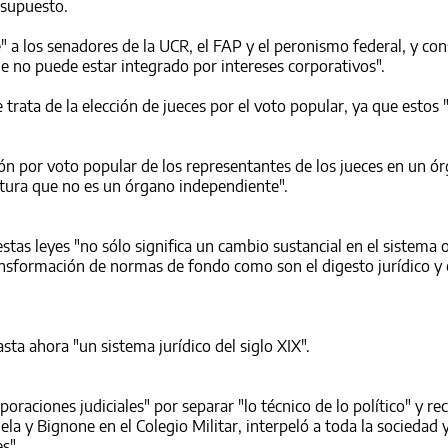
esupuesto.
te" a los senadores de la UCR, el FAP y el peronismo federal, y co
e no puede estar integrado por intereses corporativos".
se trata de la elección de jueces por el voto popular, ya que estos
cción por voto popular de los representantes de los jueces en un ó
atura que no es un órgano independiente".
estas leyes "no sólo significa un cambio sustancial en el sistema 
nsformación de normas de fondo como son el digesto jurídico y 
ta ahora "un sistema jurídico del siglo XIX".
orporaciones judiciales" por separar "lo técnico de lo político" y r
la y Bignone en el Colegio Militar, interpeló a toda la sociedad 
s".