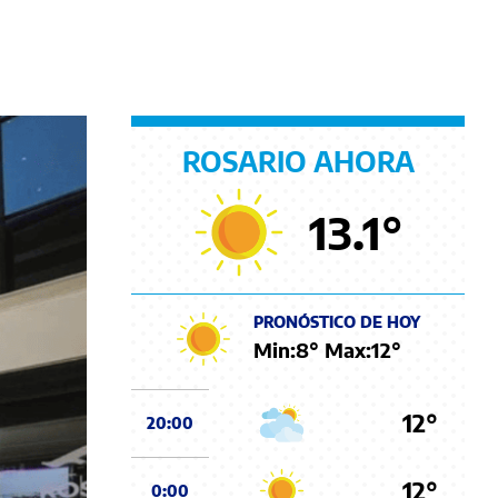
ROSARIO AHORA
13.1
°
PRONÓSTICO DE HOY
Min:
8
° Max:
12
°
12°
20:00
12°
0:00