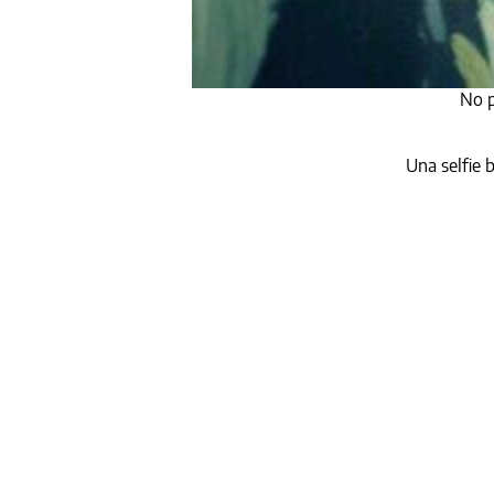
No p
Una selfie 