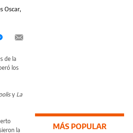
s Oscar,
s de la
peró los
polis
y
La
berto
MÁS POPULAR
sieron la