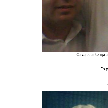
Carcajadas tempra
En p
U