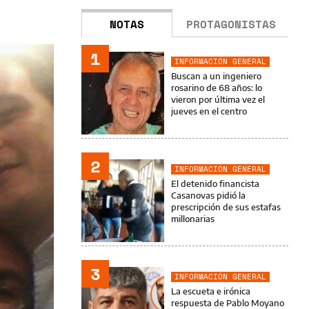
NOTAS
PROTAGONISTAS
1
INFORMACIÓN GENERAL
Buscan a un ingeniero
rosarino de 68 años: lo
vieron por última vez el
jueves en el centro
2
INFORMACIÓN GENERAL
El detenido financista
Casanovas pidió la
prescripción de sus estafas
millonarias
3
INFORMACIÓN GENERAL
La escueta e irónica
respuesta de Pablo Moyano