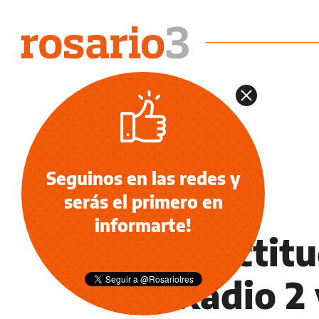
Seguinos en las redes y
serás el primero en
NOTICIAS
informarte!
Pura actitu
de Radio 2 