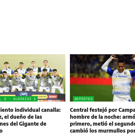
L 2 - ALDOSIVI 1
DEPORTES
ento individual canalla:
Central festejó por Campa
 el dueño de las
hombre de la noche: armó
nes del Gigante de
primero, metió el segund
o
cambió los murmullos po