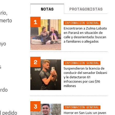
NOTAS
PROTAGONISTAS
rio,
umerto
1
INFORMACIÓN GENERAL
Encontraron a Zulma Lobato
en Paraná en situación de
calle y desorientada: buscan
a familiares o allegados
uyo
2
INFORMACIÓN GENERAL
s
Suspendieron la licencia de
conducir del senador Dolzani
y le detectaron 61
infracciones por casi $16
millones
ardo
3
INFORMACIÓN GENERAL
l pedido
Horror en San Luis: un joven