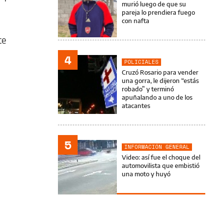
murió luego de que su
pareja lo prendiera fuego
con nafta
te
4
POLICIALES
Cruzó Rosario para vender
una gorra, le dijeron “estás
robado” y terminó
apuñalando a uno de los
atacantes
5
INFORMACIÓN GENERAL
Video: así fue el choque del
automovilista que embistió
una moto y huyó