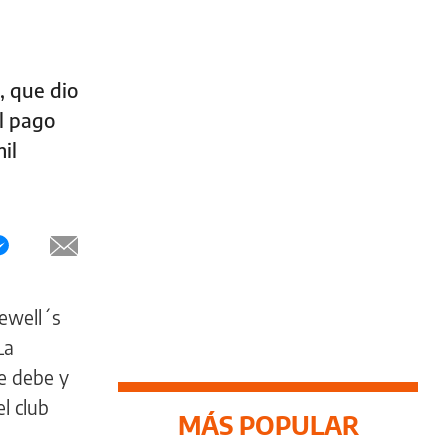
, que dio
el pago
il
Newell´s
La
ue debe y
el club
MÁS POPULAR