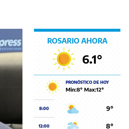
ROSARIO AHORA
6.1
°
PRONÓSTICO DE HOY
Min:
8
° Max:
12
°
9°
8:00
8°
12:00