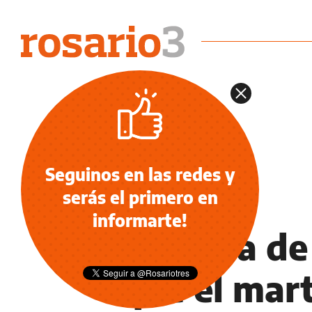
Seguinos en las redes y
serás el primero en
NOTICIAS
informarte!
Quiebra de 
que el mar