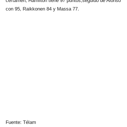
certamen, Hamilton tiene 97 puntos,seguido de Alonso
con 95, Raikkonen 84 y Massa 77.
Fuente: Télam