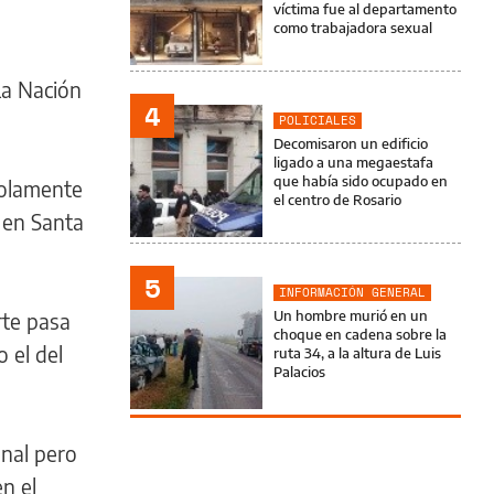
víctima fue al departamento
como trabajadora sexual
“La Nación
4
POLICIALES
Decomisaron un edificio
ligado a una megaestafa
que había sido ocupado en
solamente
el centro de Rosario
r en Santa
5
INFORMACIÓN GENERAL
Un hombre murió en un
rte pasa
choque en cadena sobre la
 el del
ruta 34, a la altura de Luis
Palacios
onal pero
n el