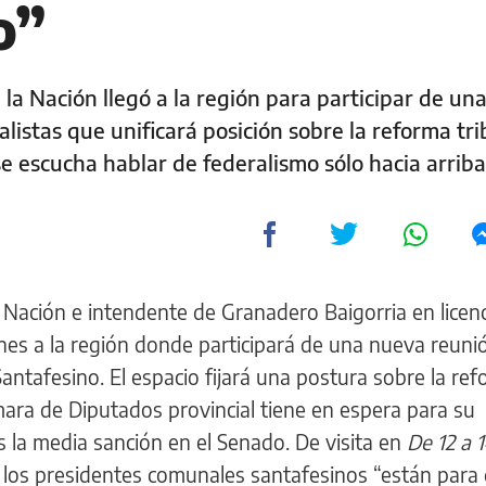
o”
 la Nación llegó a la región para participar de un
alistas que unificará posición sobre la reforma tri
se escucha hablar de federalismo sólo hacia arriba
a Nación e intendente de Granadero Baigorria en licenc
nes a la región donde participará de una nueva reuni
antafesino. El espacio fijará una postura sobre la re
mara de Diputados provincial tiene en espera para su
 la media sanción en el Senado. De visita en
De 12 a 
ue los presidentes comunales santafesinos “están para