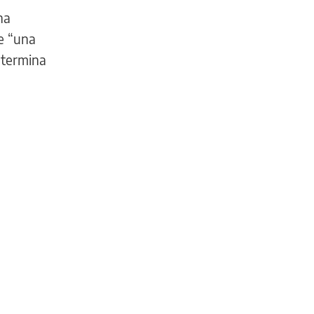
na
e “una
e termina