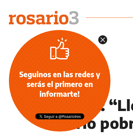
Seguinos en las redes y
serás el primero en
NOTICIAS
informarte!
Ramos: “Ll
barrio pob