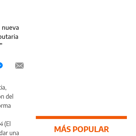
a nueva
butaria
”
ia,
ón del
forma
14
(El
MÁS POPULAR
 dar una