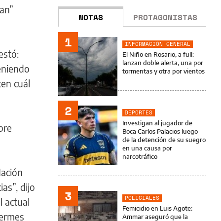
lan”
NOTAS
PROTAGONISTAS
1
INFORMACIÓN GENERAL
estó:
El Niño en Rosario, a full:
lanzan doble alerta, una por
eniendo
tormentas y otra por vientos
ten cuál
2
DEPORTES
Investigan al jugador de
pre
Boca Carlos Palacios luego
de la detención de su suegro
en una causa por
narcotráfico
Nación
as”, dijo
3
POLICIALES
l actual
Femicidio en Luis Agote:
Hermes
Ammar aseguró que la