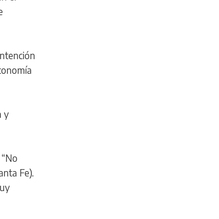
e
intención
economía
n y
. “No
anta Fe).
muy