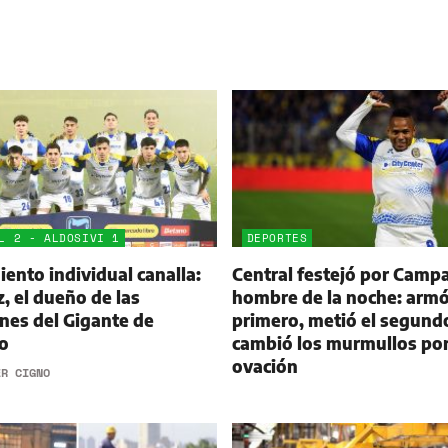
L 2 - ALDOSIVI 1
DEPORTES
ento individual canalla:
Central festejó por Campa
 el dueño de las
hombre de la noche: armó
nes del Gigante de
primero, metió el segund
o
cambió los murmullos po
ovación
ER CIGNO