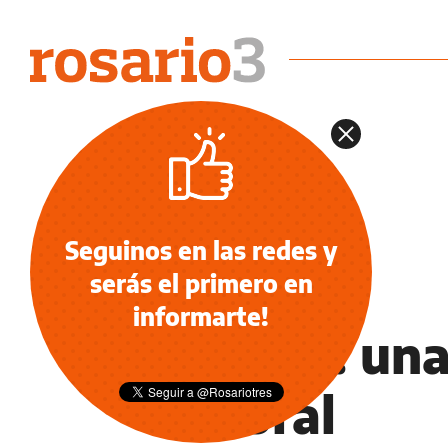
Seguinos en las redes y
serás el primero en
NOTICIAS
informarte!
Rugby: una 
Litoral