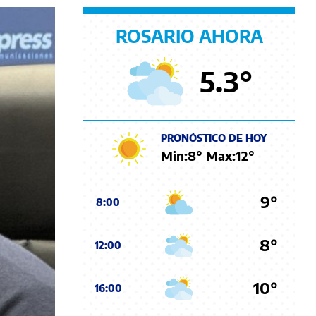
ROSARIO AHORA
5.3
°
PRONÓSTICO DE HOY
Min:
8
° Max:
12
°
9°
8:00
8°
12:00
10°
16:00