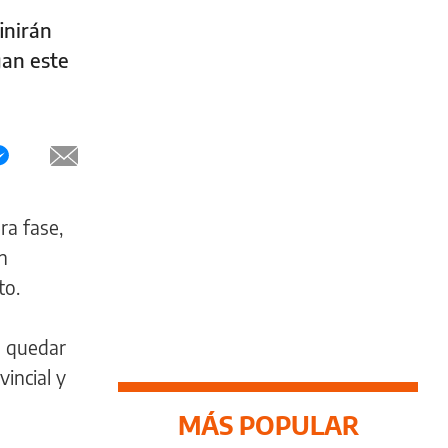
inirán
gan este
ra fase,
n
to.
o quedar
incial y
MÁS POPULAR