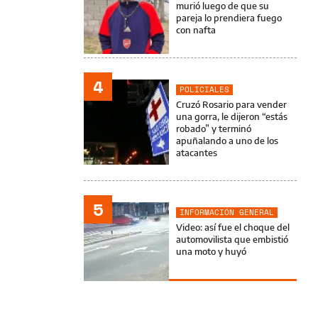
murió luego de que su
pareja lo prendiera fuego
con nafta
4
POLICIALES
Cruzó Rosario para vender
una gorra, le dijeron “estás
robado” y terminó
apuñalando a uno de los
atacantes
5
INFORMACIÓN GENERAL
Video: así fue el choque del
automovilista que embistió
una moto y huyó