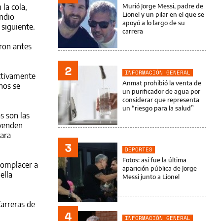
 la cola,
Murió Jorge Messi, padre de
Lionel y un pilar en el que se
endio
apoyó a lo largo de su
 siguiente.
carrera
aron antes
2
INFORMACIÓN GENERAL
ectivamente
Anmat prohibió la venta de
nos se
un purificador de agua por
considerar que representa
un “riesgo para la salud”
s son las
 venden
para
3
DEPORTES
Fotos: así fue la última
complacer a
aparición pública de Jorge
ella
Messi junto a Lionel
arreras de
4
INFORMACIÓN GENERAL