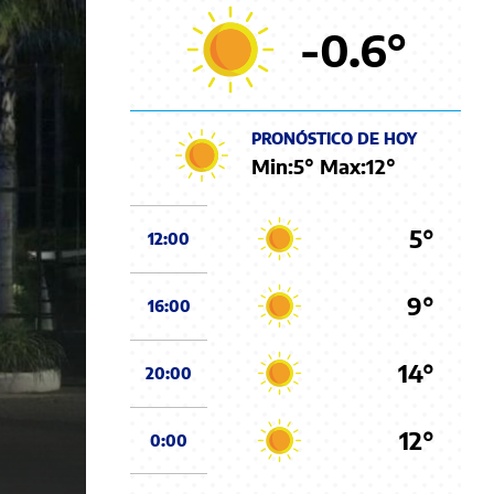
-0.6
°
PRONÓSTICO DE HOY
Min:
5
° Max:
12
°
5°
12:00
9°
16:00
14°
20:00
12°
0:00