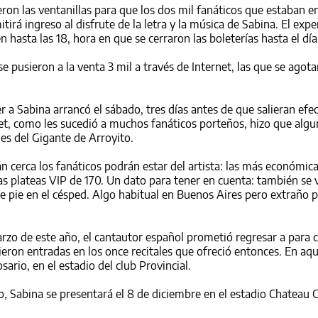
eron las ventanillas para que los dos mil fanáticos que estaban en
tirá ingreso al disfrute de la letra y la música de Sabina. El exp
 hasta las 18, hora en que se cerraron las boleterías hasta el día
 se pusieron a la venta 3 mil a través de Internet, las que se agot
r a Sabina arrancó el sábado, tres días antes de que salieran ef
ket, como les sucedió a muchos fanáticos porteños, hizo que algu
es del Gigante de Arroyito.
án cerca los fanáticos podrán estar del artista: las más económica
las plateas VIP de 170. Un dato para tener en cuenta: también se
e pie en el césped. Algo habitual en Buenos Aires pero extraño 
arzo de este año, el cantautor español prometió regresar a para 
eron entradas en los once recitales que ofreció entonces. En aqu
rio, en el estadio del club Provincial.
 Sabina se presentará el 8 de diciembre en el estadio Chateau C