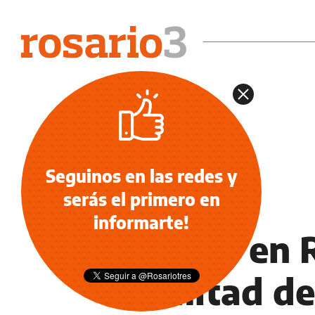
Seguinos en las redes y
serás el primero en
NOTICIAS
informarte!
Sabina en R
la mitad de