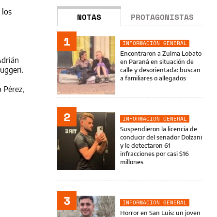
 los
NOTAS
PROTAGONISTAS
1
INFORMACIÓN GENERAL
Encontraron a Zulma Lobato
Adrián
en Paraná en situación de
Ruggeri.
calle y desorientada: buscan
a familiares o allegados
o Pérez,
2
INFORMACIÓN GENERAL
Suspendieron la licencia de
conducir del senador Dolzani
y le detectaron 61
infracciones por casi $16
millones
3
INFORMACIÓN GENERAL
Horror en San Luis: un joven