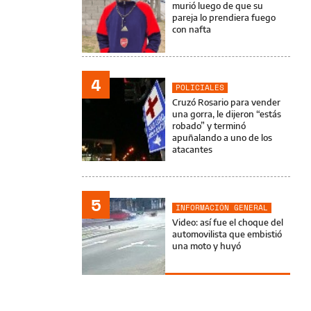
murió luego de que su
pareja lo prendiera fuego
con nafta
4
POLICIALES
Cruzó Rosario para vender
una gorra, le dijeron “estás
robado” y terminó
apuñalando a uno de los
atacantes
5
INFORMACIÓN GENERAL
Video: así fue el choque del
automovilista que embistió
una moto y huyó