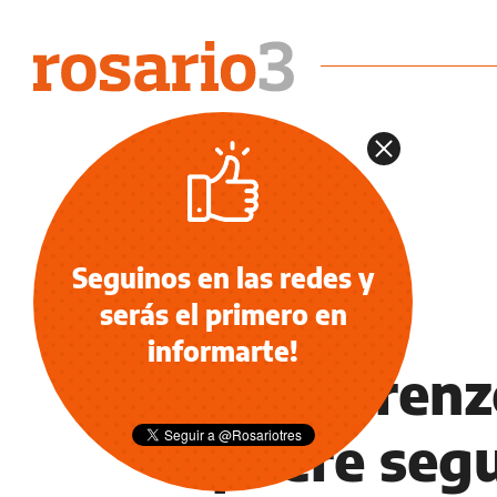
Seguinos en las redes y
serás el primero en
NOTICIAS
informarte!
San Lorenz
quiere segu