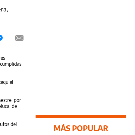
ra,
res
, cumplidas
zequiel
estre, por
oluca, de
utos del
MÁS POPULAR