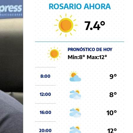
ROSARIO AHORA
7.4
°
PRONÓSTICO DE HOY
Min:
8
° Max:
12
°
9°
8:00
8°
12:00
10°
16:00
12°
20:00