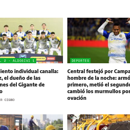
L 2 - ALDOSIVI 1
DEPORTES
ento individual canalla:
Central festejó por Campa
 el dueño de las
hombre de la noche: armó
nes del Gigante de
primero, metió el segund
o
cambió los murmullos po
ovación
ER CIGNO