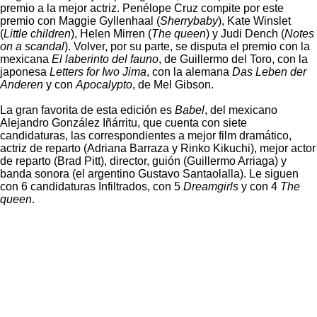
premio a la mejor actriz. Penélope Cruz compite por este
premio con Maggie Gyllenhaal (
Sherrybaby
), Kate Winslet
(
Little children
), Helen Mirren (
The queen
) y Judi Dench (
Notes
on a scandal
). Volver, por su parte, se disputa el premio con la
mexicana
El laberinto del fauno
, de Guillermo del Toro, con la
japonesa
Letters for Iwo Jima
, con la alemana
Das Leben der
Anderen
y con
Apocalypto
, de Mel Gibson.
La gran favorita de esta edición es
Babel
, del mexicano
Alejandro González Iñárritu, que cuenta con siete
candidaturas, las correspondientes a mejor film dramático,
actriz de reparto (Adriana Barraza y Rinko Kikuchi), mejor actor
de reparto (Brad Pitt), director, guión (Guillermo Arriaga) y
banda sonora (el argentino Gustavo Santaolalla). Le siguen
con 6 candidaturas Infiltrados, con 5
Dreamgirls
y con 4
The
queen
.