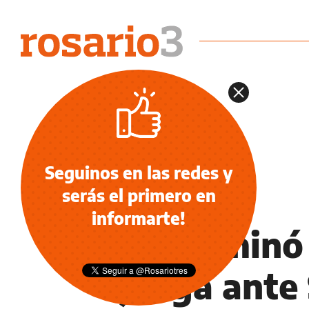
Seguinos en las redes y
serás el primero en
NOTICIAS
informarte!
Se terminó 
juega ante