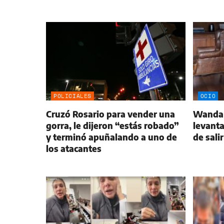
POLICIALES
OCIO
Cruzó Rosario para vender una
Wanda 
gorra, le dijeron “estás robado”
levanta
y terminó apuñalando a uno de
de sali
los atacantes