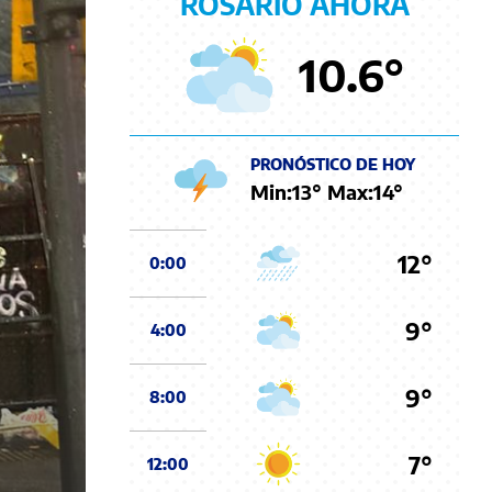
ROSARIO AHORA
10.6
°
PRONÓSTICO DE HOY
Min:
13
° Max:
14
°
12°
0:00
9°
4:00
9°
8:00
7°
12:00