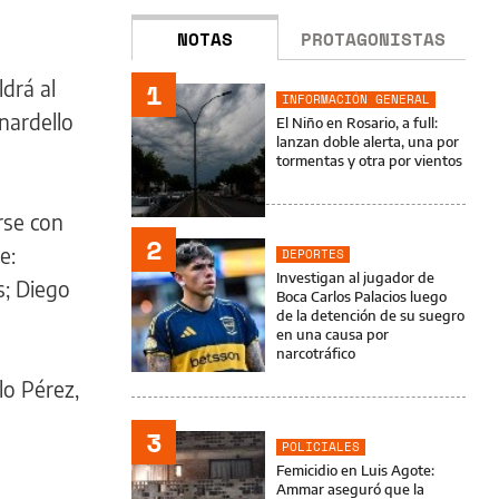
NOTAS
PROTAGONISTAS
ldrá al
1
INFORMACIÓN GENERAL
nardello
El Niño en Rosario, a full:
lanzan doble alerta, una por
tormentas y otra por vientos
rse con
2
e:
DEPORTES
Investigan al jugador de
s; Diego
Boca Carlos Palacios luego
de la detención de su suegro
en una causa por
narcotráfico
lo Pérez,
3
POLICIALES
Femicidio en Luis Agote:
Ammar aseguró que la