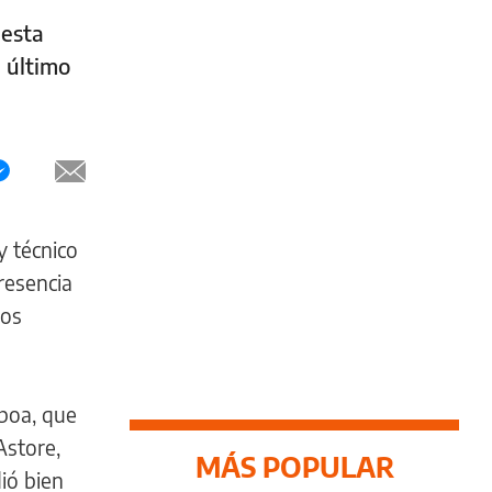
 esta
 último
y técnico
resencia
tos
mboa, que
Astore,
MÁS POPULAR
ió bien