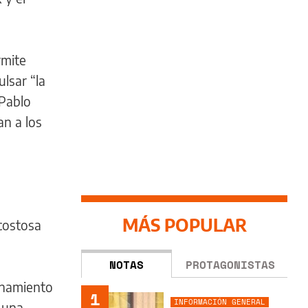
rmite
ulsar “la
 Pablo
an a los
MÁS POPULAR
 costosa
NOTAS
PROTAGONISTAS
ionamiento
1
INFORMACIÓN GENERAL
, una