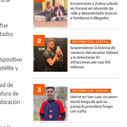
Encontraron a Zulma Lobato
en Paraná en situación de
calle y desorientada: buscan
a familiares o allegados
 fue
stados
2
INFORMACIÓN GENERAL
Suspendieron la licencia de
conducir del senador Dolzani
y le detectaron 61
spositivo
infracciones por casi $16
télite y
millones
tad de
3
INFORMACIÓN GENERAL
atura de
Horror en San Luis: un joven
ubicación
murió luego de que su
pareja lo prendiera fuego
con nafta