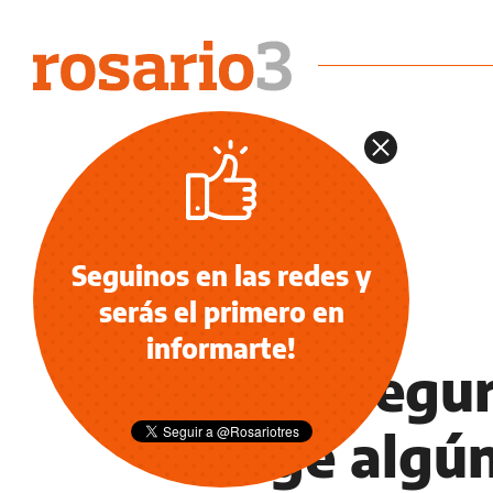
Seguinos en las redes y
serás el primero en
NOTICIAS
informarte!
Taxis segur
exige algú