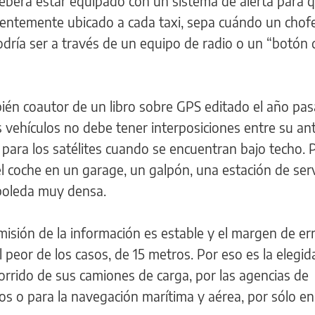
eberá estar equipado con un sistema de alerta para q
entemente ubicado a cada taxi, sepa cuándo un chofe
dría ser a través de un equipo de radio o un “botón 
ién coautor de un libro sobre GPS editado el año pas
os vehículos no debe tener interposiciones entre su an
le para los satélites cuando se encuentran bajo techo. 
el coche en un garage, un galpón, una estación de serv
rboleda muy densa.
misión de la información es estable y el margen de err
 peor de los casos, de 15 metros. Por eso es la elegid
rrido de sus camiones de carga, por las agencias de
os o para la navegación marítima y aérea, por sólo e