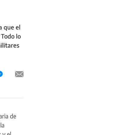
a que el
 Todo lo
ilitares
aria de
la
 y el