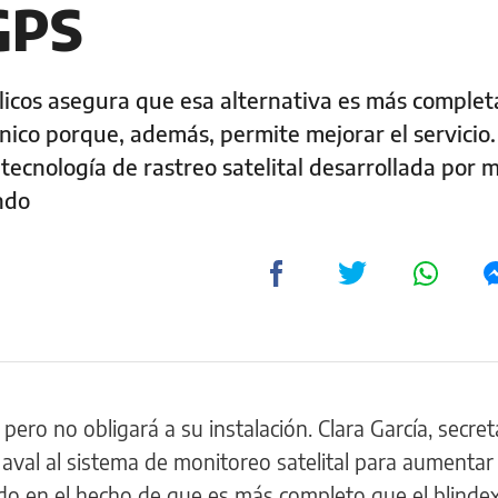
 GPS
blicos asegura que esa alternativa es más complet
pánico porque, además, permite mejorar el servicio.
ecnología de rastreo satelital desarrollada por m
ndo
ero no obligará a su instalación. Clara García, secret
l aval al sistema de monitoreo satelital para aumentar 
do en el hecho de que es más completo que el blindex