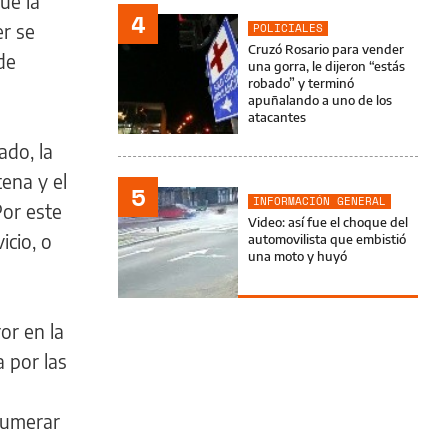
ue la
4
r se
POLICIALES
Cruzó Rosario para vender
de
una gorra, le dijeron “estás
robado” y terminó
apuñalando a uno de los
atacantes
ado, la
tena y el
5
INFORMACIÓN GENERAL
Por este
Video: así fue el choque del
icio, o
automovilista que embistió
una moto y huyó
or en la
a por las
numerar