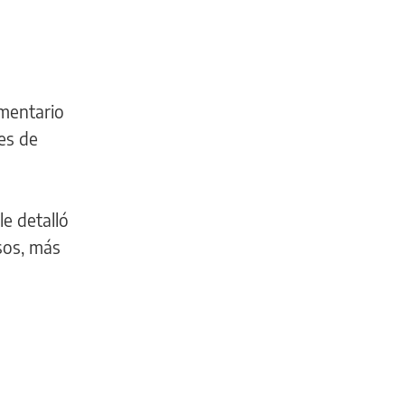
mentario
es de
le detalló
sos, más