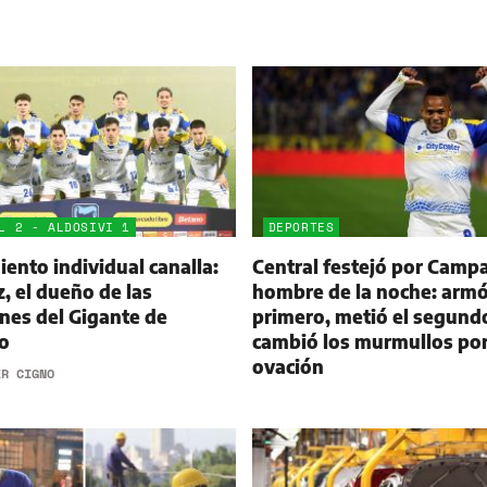
L 2 - ALDOSIVI 1
DEPORTES
ento individual canalla:
Central festejó por Campa
 el dueño de las
hombre de la noche: armó
nes del Gigante de
primero, metió el segund
o
cambió los murmullos po
ovación
ER CIGNO