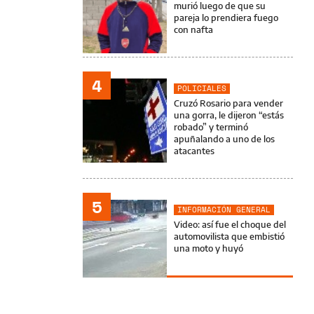
murió luego de que su
pareja lo prendiera fuego
con nafta
4
POLICIALES
Cruzó Rosario para vender
una gorra, le dijeron “estás
robado” y terminó
apuñalando a uno de los
atacantes
5
INFORMACIÓN GENERAL
Video: así fue el choque del
automovilista que embistió
una moto y huyó