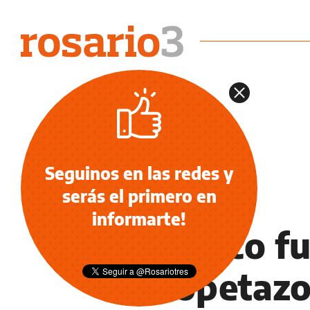
Seguinos en las redes y
serás el primero en
NOTICIAS
informarte!
Un chico f
escopetaz