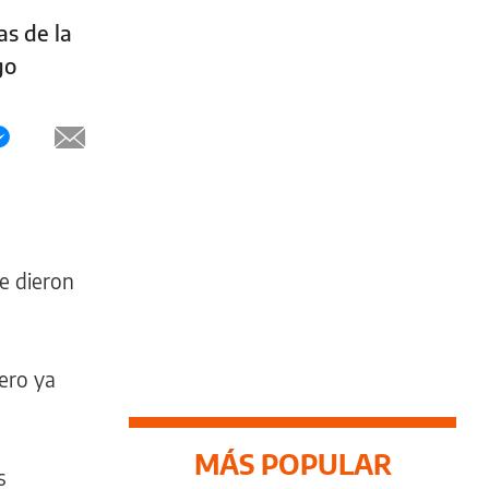
as de la
go
le dieron
ero ya
MÁS POPULAR
s