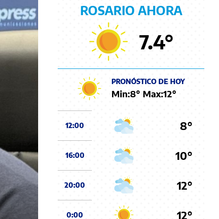
ROSARIO AHORA
7.4
°
PRONÓSTICO DE HOY
Min:
8
° Max:
12
°
8°
12:00
10°
16:00
12°
20:00
12°
0:00