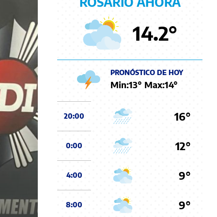
ROSARIO AHORA
14.2
°
PRONÓSTICO DE HOY
Min:
13
° Max:
14
°
16°
20:00
12°
0:00
9°
4:00
9°
8:00