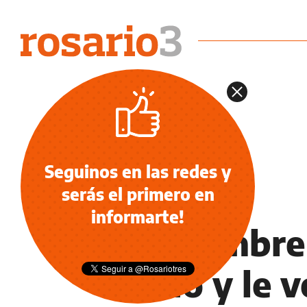
Seguinos en las redes y
serás el primero en
NOTICIAS
informarte!
Un hombre 
dedo y le v