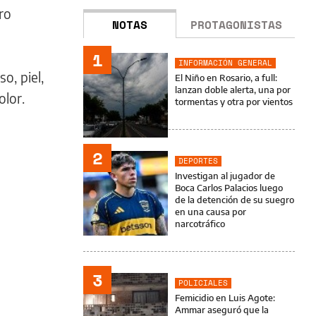
ro
NOTAS
PROTAGONISTAS
1
INFORMACIÓN GENERAL
o, piel,
El Niño en Rosario, a full:
lanzan doble alerta, una por
olor.
tormentas y otra por vientos
2
DEPORTES
Investigan al jugador de
Boca Carlos Palacios luego
de la detención de su suegro
en una causa por
narcotráfico
3
POLICIALES
Femicidio en Luis Agote:
Ammar aseguró que la