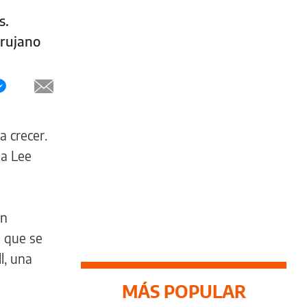
s.
irujano
a crecer.
ma Lee
un
o que se
l, una
MÁS POPULAR