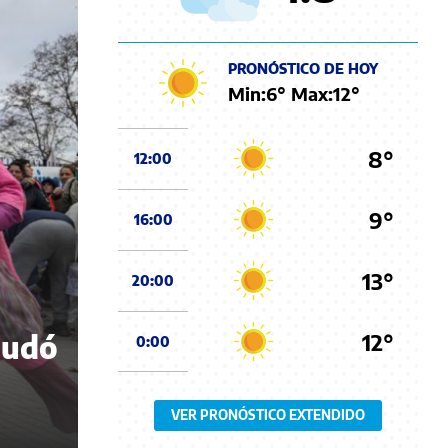
PRONÓSTICO DE HOY
Min:
6
° Max:
12
°
8°
12:00
9°
16:00
13°
20:00
12°
nudó
0:00
VER PRONÓSTICO EXTENDIDO