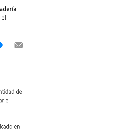
cadería
 el
ntidad de
r el
bicado en