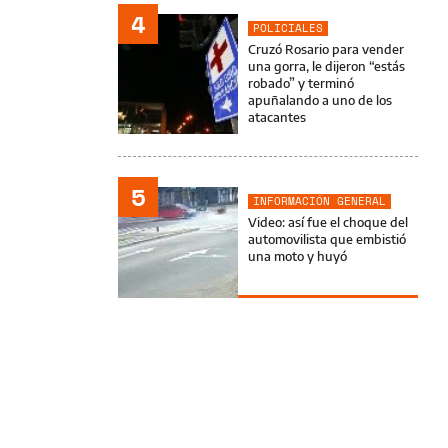
4
POLICIALES
Cruzó Rosario para vender
una gorra, le dijeron “estás
robado” y terminó
apuñalando a uno de los
atacantes
5
INFORMACIÓN GENERAL
Video: así fue el choque del
automovilista que embistió
una moto y huyó