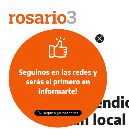
Seguinos en las redes y
serás el primero en
NOTICIAS
informarte!
Un incendi
de un local