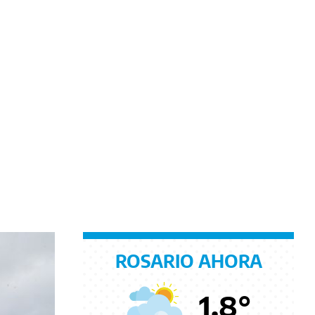
ROSARIO AHORA
1.8
°