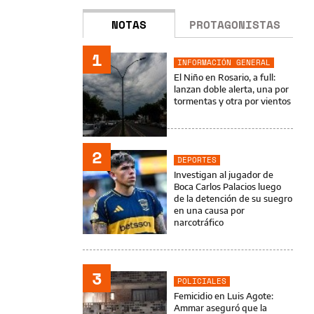
NOTAS
PROTAGONISTAS
1
INFORMACIÓN GENERAL
El Niño en Rosario, a full:
lanzan doble alerta, una por
tormentas y otra por vientos
2
DEPORTES
Investigan al jugador de
Boca Carlos Palacios luego
de la detención de su suegro
en una causa por
narcotráfico
3
POLICIALES
Femicidio en Luis Agote:
Ammar aseguró que la