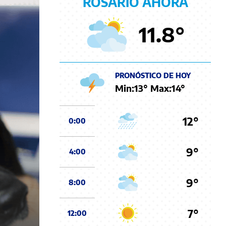
ROSARIO AHORA
11.8
°
PRONÓSTICO DE HOY
Min:
13
° Max:
14
°
12°
0:00
9°
4:00
9°
8:00
7°
12:00