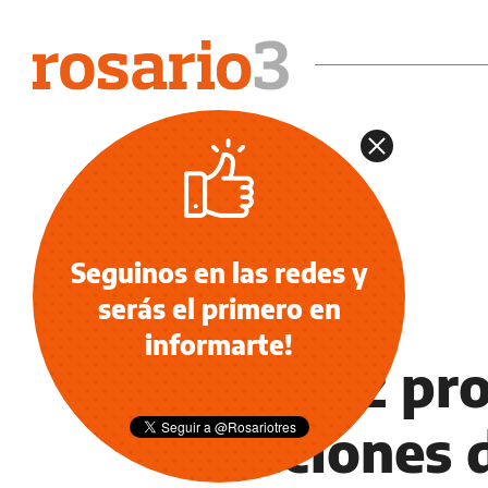
Seguinos en las redes y
serás el primero en
NOTICIAS
informarte!
Un juez pr
canciones 