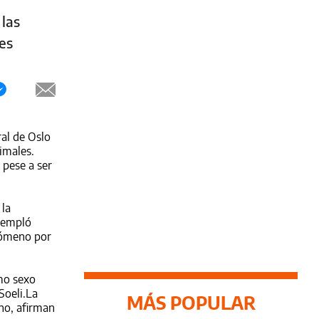
 las
es
ral de Oslo
imales.
 pese a ser
 la
ntempló
enómeno por
mo sexo
Soeli.La
MÁS POPULAR
no, afirman