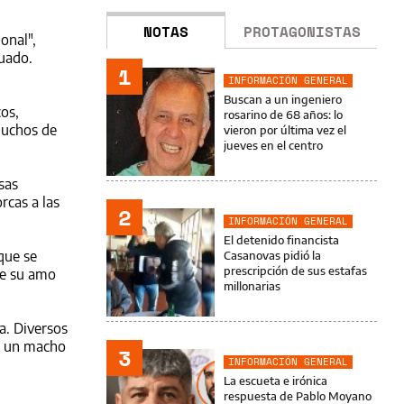
NOTAS
PROTAGONISTAS
onal",
uado.
1
INFORMACIÓN GENERAL
Buscan a un ingeniero
os,
rosarino de 68 años: lo
Muchos de
vieron por última vez el
jueves en el centro
sas
rcas a las
2
INFORMACIÓN GENERAL
El detenido financista
que se
Casanovas pidió la
prescripción de sus estafas
de su amo
millonarias
a. Diversos
si un macho
3
INFORMACIÓN GENERAL
La escueta e irónica
respuesta de Pablo Moyano