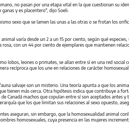
humano, no pasan por una etapa vital en la que cuestionan su ide
ganas y es placentero", dijo Soeli.
ismo sexo que se lamen las unas a las otras o se frotan los orific
 animal varía desde un 2 a un 15 por ciento, según qué especies, 
a rosa, con un 44 por ciento de ejemplares que mantienen relaci
 lobos, leones o primates, se alían entre sí en una red social 
era recíproca que los une en relaciones de carácter homosexual
fauna salvaje son un misterio. Una teoría apunta a que los anima
ue tienen más cerca. Otra hipótesis indica que contribuye a fort
s de Canadá machos que copulan entre sí son aceptados antes y 
jerarquía que los que limitan sus relaciones al sexo opuesto, aseg
ientes aseguran, sin embargo, que la homosexualidad animal con
 hombres homosexuales, cuya presencia en las mujeres increment