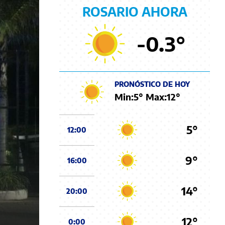
ROSARIO AHORA
-0.3
°
PRONÓSTICO DE HOY
Min:
5
° Max:
12
°
5°
12:00
9°
16:00
14°
20:00
12°
0:00