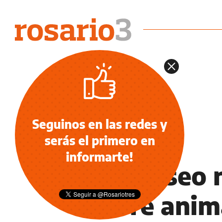
Seguinos en las redes y
serás el primero en
NOTICIAS
informarte!
Un museo 
sobre anim