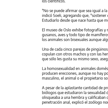
los científicos.
"No se puede afirmar que sea igual a l
indicó Soeli, agregando que, "sostene
Estudiarlo desde que nace hasta que muer
El museo de Oslo exhibe fotografías y 
gusanos, aves y todo tipo de mamífer
los animales son bisexuales aunque al
Una de cada cinco parejas de pingüinos
copulan con otros machos y con las he
que sólo les gusta su mismo sexo, aseg
La homosexualidad en animales domésti
producen erecciones, aunque no hay po
masculino, el animal o el propietario so
A pesar de la aplastante cantidad de pr
biólogos que estudiaron la sexualidad d
olisqueaba a una hembra y calificaban d
penetración anal, explicó el zoólogo n