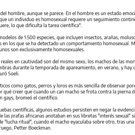
a del hombre, aunque se parece. En el hombre es un estado emoci
r que un individuo es homosexual requiere un seguimiento contin
e, lo que dificulta la tarea científica".
modelos de 1.500 especies, que incluyen insectos, arañas, molusc
os en los que se ha detectado un comportamiento homosexual. 
gunos son exclusivamente homosexuales.
 reales en cautividad son del mismo sexo, los machos de las mor
mbras durante la temporada de apareamiento, en verano, y hay o
uró Soeli.
cos como gatos, perros y loros es más sencilla de observar por
r qué creer que cuando un can macho se frota contra la pierna 
n gays, bromeó el científico.
uebas científicas, algunos estudios persisten en negar la evidenci
e las jirafas africanas anotaban en sus libretas "interés sexual" 
e "lucha ritual", cuando el macho eyaculaba sobre otro, tras una
oruego, Petter Boeckman.