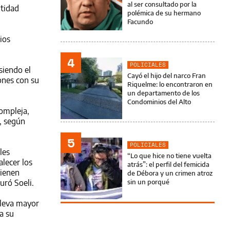
al ser consultado por la
ntidad
polémica de su hermano
Facundo
ios
4
POLICIALES
siendo el
Cayó el hijo del narco Fran
ones con su
Riquelme: lo encontraron en
un departamento de los
Condominios del Alto
compleja,
, según
5
POLICIALES
les
“Lo que hice no tiene vuelta
alecer los
atrás”: el perfil del femicida
tienen
de Débora y un crimen atroz
uró Soeli.
sin un porqué
lleva mayor
a su