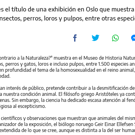
es el título de una exhibición en Oslo que muestra
sectos, perros, loros y pulpos, entre otras especi
ontrario a la Naturaleza?" muestra en el Museo de Historia Natu
, perros y gatos, loros e incluso pulpos, entre 1.500 especies an
n profundidad el tema de la homosexualidad en el reino animal,
edad.
n interés de público, pretende contribuir a la desmitificación de
nuestra condición animal. El filósofo griego Aristóteles ya co
enas. Sin embargo, la ciencia ha dedicado escasa atención al f
igiosa al escepticismo.
s científicos y observaciones que muestran que animales del mis
anizador de la exposición, el biólogo noruego Geir Einar Ellefsen 
tendida de lo que se cree, aunque es distinta a la del ser huma