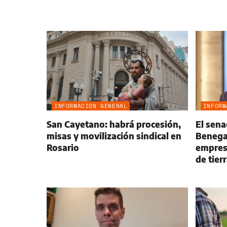
INFORMACIÓN GENERAL
INFORM
San Cayetano: habrá procesión,
El sena
misas y movilización sindical en
Benega
Rosario
empres
de tier