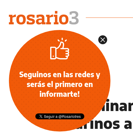
Seguinos en las redes y
serás el primero en
NOTICIAS
informarte!
Un seminar
rosarinos 