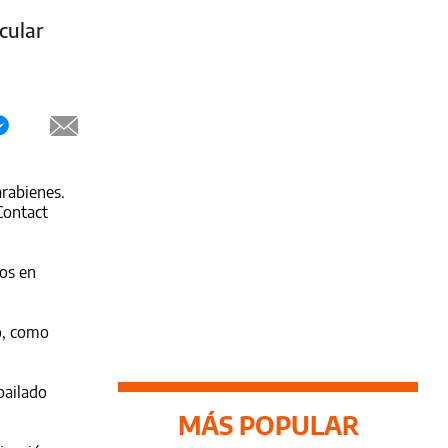
cular
arabienes.
Contact
hos en
o, como
bailado
MÁS POPULAR