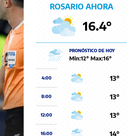
ROSARIO AHORA
16.4
°
PRONÓSTICO DE HOY
Min:
12
° Max:
16
°
13°
4:00
13°
8:00
13°
12:00
14°
16:00