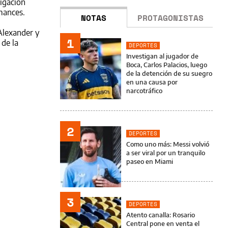
tigación
rmances.
NOTAS
PROTAGONISTAS
Alexander y
1
 de la
DEPORTES
Investigan al jugador de
Boca, Carlos Palacios, luego
de la detención de su suegro
en una causa por
narcotráfico
2
DEPORTES
Como uno más: Messi volvió
a ser viral por un tranquilo
paseo en Miami
3
DEPORTES
Atento canalla: Rosario
Central pone en venta el