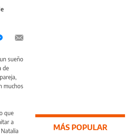
de
r un sueño
a de
pareja,
on muchos
lo que
itar a
MÁS POPULAR
 Natalia