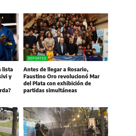
DEPORTES
 lista
Antes de llegar a Rosario,
ivi y
Faustino Oro revolucionó Mar
del Plata con exhibición de
arda?
partidas simultáneas