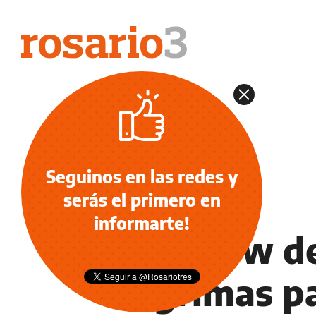
Seguinos en las redes y
serás el primero en
NOTICIAS
informarte!
Un show de
lágrimas pa