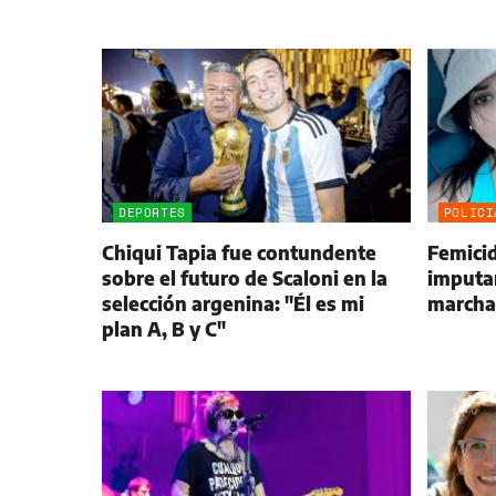
DEPORTES
POLICI
Chiqui Tapia fue contundente
Femici
sobre el futuro de Scaloni en la
imputan
selección argenina: "Él es mi
marchar
plan A, B y C"