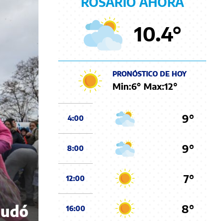
ROSARIO AHORA
10.4
°
PRONÓSTICO DE HOY
Min:
6
° Max:
12
°
9°
4:00
9°
8:00
7°
12:00
8°
nudó
16:00