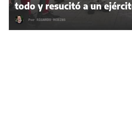
todo y resucitó a un ejérci
Por
RICARDO ROBINS