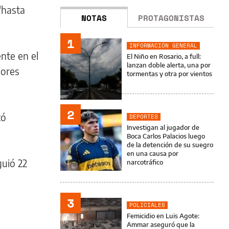
"hasta
NOTAS
PROTAGONISTAS
1
INFORMACIÓN GENERAL
nte en el
El Niño en Rosario, a full:
lanzan doble alerta, una por
jores
tormentas y otra por vientos
2
tó
DEPORTES
Investigan al jugador de
Boca Carlos Palacios luego
de la detención de su suegro
en una causa por
guió 22
narcotráfico
3
POLICIALES
Femicidio en Luis Agote:
Ammar aseguró que la