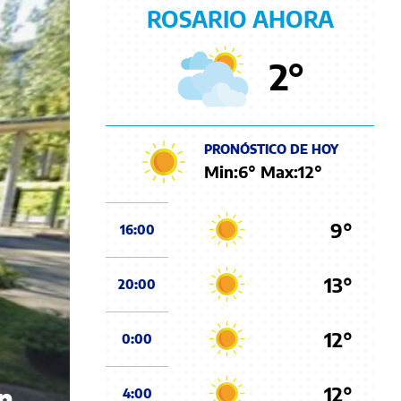
ROSARIO AHORA
2
°
PRONÓSTICO DE HOY
Min:
6
° Max:
12
°
9°
16:00
13°
20:00
12°
0:00
12°
un
4:00