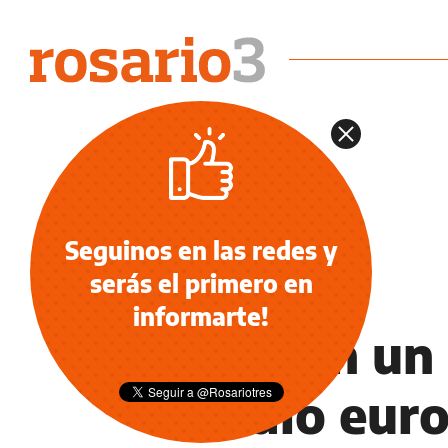
Seguinos en las redes y
serás el primero en
NOTICIAS
informarte!
Venden un 
medio eur