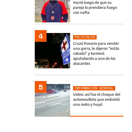
murió luego de que su
pareja lo prendiera fuego
con nafta
4
POLICIALES
Cruzó Rosario para vender
una gorra, le dijeron “estás
robado” y terminó
apuñalando a uno de los
atacantes
5
INFORMACIÓN GENERAL
Video: así fue el choque del
automovilista que embistió
una moto y huyó