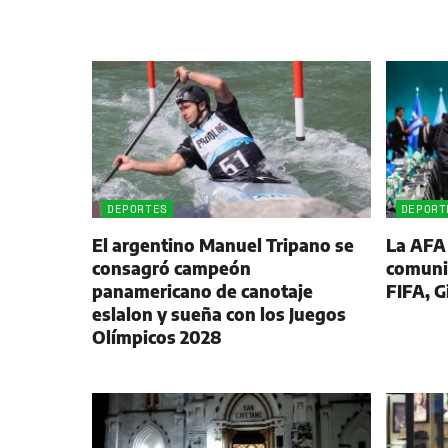
DEPORTES
DEPORT
El argentino Manuel Tripano se
La AFA
consagró campeón
comunic
panamericano de canotaje
FIFA, G
eslalon y sueña con los Juegos
Olímpicos 2028