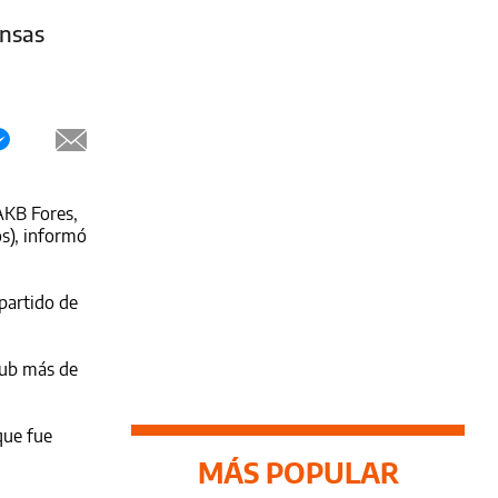
ensas
 AKB Fores,
os), informó
 partido de
club más de
que fue
MÁS POPULAR