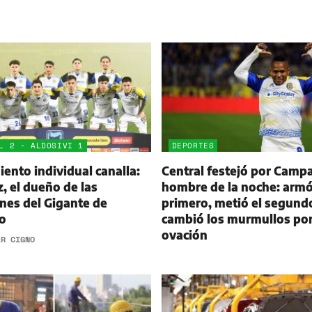
L 2 - ALDOSIVI 1
DEPORTES
ento individual canalla:
Central festejó por Campa
 el dueño de las
hombre de la noche: armó
nes del Gigante de
primero, metió el segund
o
cambió los murmullos po
ovación
ER CIGNO