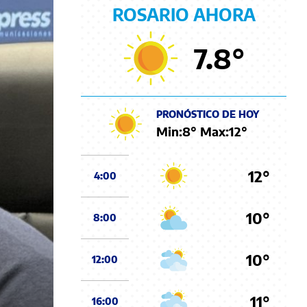
ROSARIO AHORA
7.8
°
PRONÓSTICO DE HOY
Min:
8
° Max:
12
°
12°
4:00
10°
8:00
10°
12:00
11°
16:00