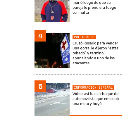
murió luego de que su
pareja lo prendiera fuego
con nafta
4
POLICIALES
Cruzó Rosario para vender
una gorra, le dijeron “estás
robado” y terminó
apuñalando a uno de los
atacantes
5
INFORMACIÓN GENERAL
Video: así fue el choque del
automovilista que embistió
una moto y huyó