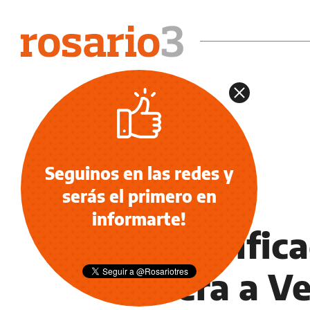
Seguinos en las redes y
serás el primero en
NOTICIAS
informarte!
Ya clasific
afuera a V