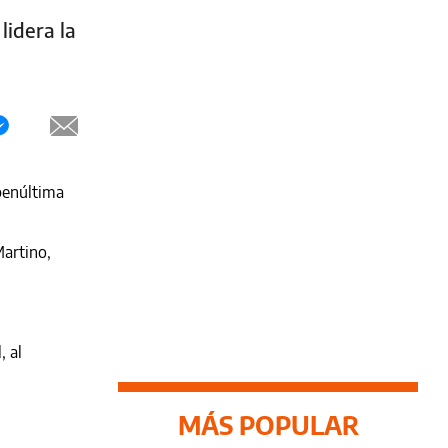
lidera la
 penúltima
Martino,
, al
MÁS POPULAR