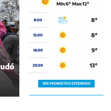
Min:
6
° Max:
12
°
8°
8:00
8°
12:00
9°
16:00
13°
nudó
20:00
VER PRONÓSTICO EXTENDIDO