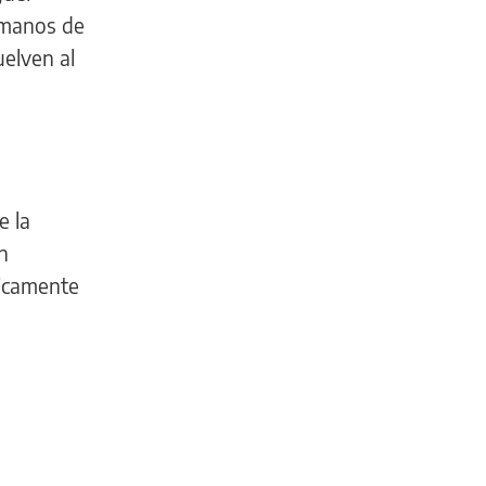
Humanos de
uelven al
e la
n
nicamente