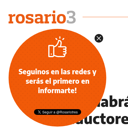
Seguinos en las redes y
serás el primero en
NOTICIAS
informarte!
Ya no habr
conductore