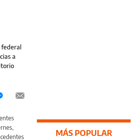
 federal
cias a
torio
dentes
ernes,
MÁS POPULAR
tecedentes