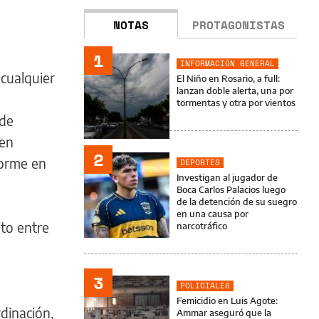
NOTAS
PROTAGONISTAS
1
INFORMACIÓN GENERAL
cualquier
El Niño en Rosario, a full:
lanzan doble alerta, una por
tormentas y otra por vientos
 de
 en
2
forme en
DEPORTES
Investigan al jugador de
Boca Carlos Palacios luego
de la detención de su suegro
en una causa por
ito entre
narcotráfico
s
3
POLICIALES
Femicidio en Luis Agote:
dinación,
Ammar aseguró que la