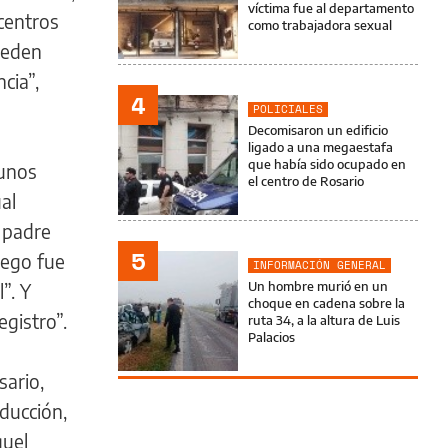
víctima fue al departamento
 centros
como trabajadora sexual
ueden
cia”,
4
POLICIALES
Decomisaron un edificio
ligado a una megaestafa
que había sido ocupado en
gunos
el centro de Rosario
ual
l padre
5
uego fue
INFORMACIÓN GENERAL
Un hombre murió en un
”. Y
choque en cadena sobre la
gistro”.
ruta 34, a la altura de Luis
Palacios
sario,
oducción,
guel