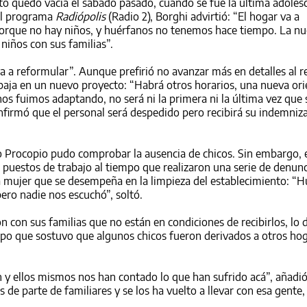
rrito quedó vacía el sábado pasado, cuando se fue la última adole
 el programa
Radiópolis
(Radio 2), Borghi advirtió: “El hogar va a
porque no hay niños, y huérfanos no tenemos hace tiempo. La nu
 niños con sus familias”.
va a reformular”. Aunque prefirió no avanzar más en detalles al r
aja en un nuevo proyecto: “Habrá otros horarios, una nueva ori
s fuimos adaptando, no será ni la primera ni la última vez que
firmó que el personal será despedido pero recibirá su indemniz
blo Procopio pudo comprobar la ausencia de chicos. Sin embargo,
s puestos de trabajo al tiempo que realizaron una serie de denunc
a mujer que se desempeña en la limpieza del establecimiento: “
ero nadie nos escuchó”, soltó.
 con sus familias que no están en condiciones de recibirlos, lo 
empo que sostuvo que algunos chicos fueron derivados a otros hog
 y ellos mismos nos han contado lo que han sufrido acá”, añadió
de parte de familiares y se los ha vuelto a llevar con esa gente,