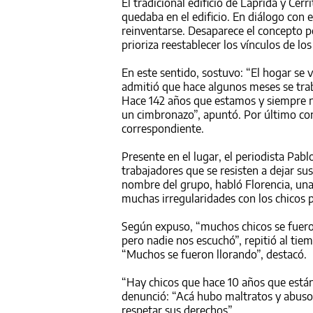
El tradicional edificio de Laprida y Ce
quedaba en el edificio. En diálogo con
reinventarse. Desaparece el concepto 
prioriza reestablecer los vínculos de los
En este sentido, sostuvo: “El hogar se 
admitió que hace algunos meses se trab
Hace 142 años que estamos y siempre no
un cimbronazo”, apuntó. Por último con
correspondiente.
Presente en el lugar, el periodista Pa
trabajadores que se resisten a dejar su
nombre del grupo, habló Florencia, un
muchas irregularidades con los chicos p
Según expuso, “muchos chicos se fueron
pero nadie nos escuchó”, repitió al ti
“Muchos se fueron llorando”, destacó.
“Hay chicos que hace 10 años que están
denunció: “Acá hubo maltratos y abusos 
respetar sus derechos”.