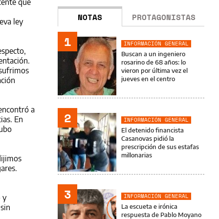
scente que
NOTAS
PROTAGONISTAS
eva ley
1
INFORMACIÓN GENERAL
especto,
Buscan a un ingeniero
entación.
rosarino de 68 años: lo
 sufrimos
vieron por última vez el
jueves en el centro
ación
 encontró a
2
ias. En
INFORMACIÓN GENERAL
Hubo
El detenido financista
Casanovas pidió la
prescripción de sus estafas
millonarias
dijimos
ares.
3
INFORMACIÓN GENERAL
 y
 sin
La escueta e irónica
respuesta de Pablo Moyano