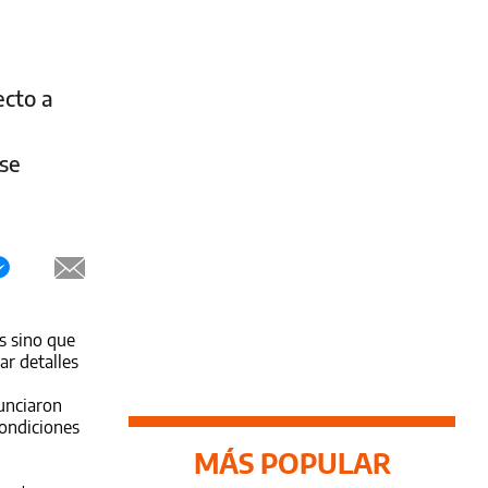
ecto a
e
se
s sino que
ar detalles
unciaron
condiciones
MÁS POPULAR