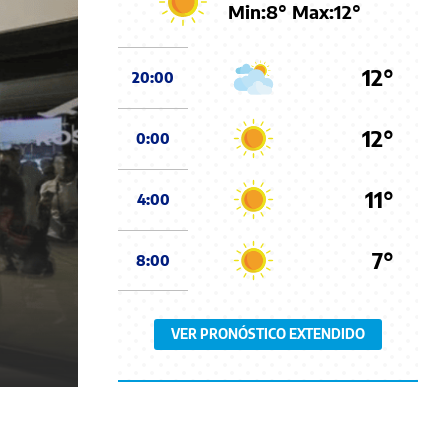
Min:
8
° Max:
12
°
12°
20:00
12°
0:00
11°
4:00
7°
8:00
VER PRONÓSTICO EXTENDIDO