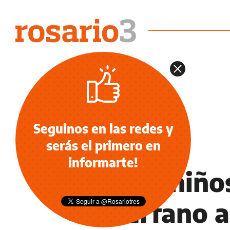
Seguinos en las redes y
serás el primero en
NOTICIAS
informarte!
Ya sin niño
Huérfano a