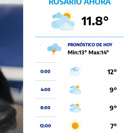
ROSARIO AHORA
11.8
°
PRONÓSTICO DE HOY
Min:
13
° Max:
14
°
12°
0:00
9°
4:00
9°
8:00
7°
12:00