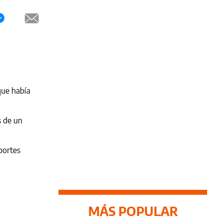
que había
s de un
portes
MÁS POPULAR