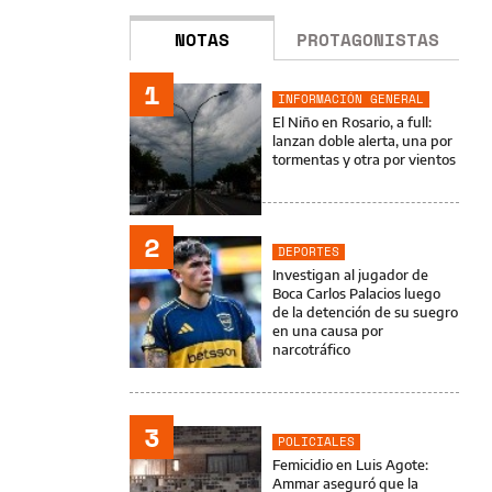
NOTAS
PROTAGONISTAS
1
INFORMACIÓN GENERAL
El Niño en Rosario, a full:
lanzan doble alerta, una por
tormentas y otra por vientos
2
DEPORTES
Investigan al jugador de
Boca Carlos Palacios luego
de la detención de su suegro
en una causa por
narcotráfico
3
POLICIALES
Femicidio en Luis Agote:
Ammar aseguró que la