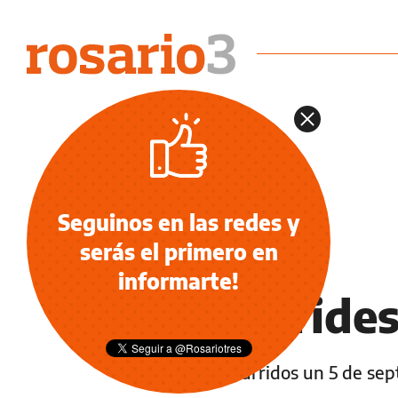
Seguinos en las redes y
serás el primero en
NOTICIAS
informarte!
Efemérides
Sucesos ocurridos un 5 de sep