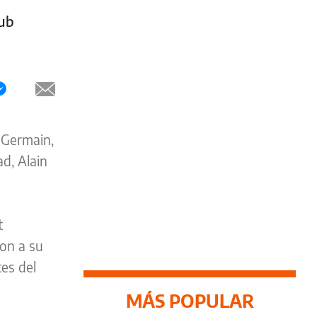
lub
t Germain,
d, Alain
t
ron a su
tes del
MÁS POPULAR