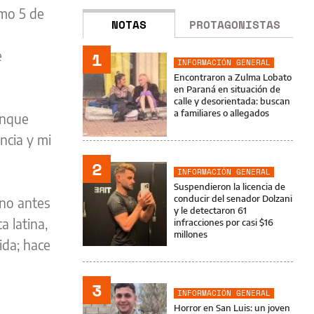
imo 5 de
NOTAS
PROTAGONISTAS
e
1
INFORMACIÓN GENERAL
Encontraron a Zulma Lobato
en Paraná en situación de
calle y desorientada: buscan
a familiares o allegados
unque
ncia y mi
2
INFORMACIÓN GENERAL
Suspendieron la licencia de
conducir del senador Dolzani
ino antes
y le detectaron 61
 latina,
infracciones por casi $16
millones
ida; hace
3
INFORMACIÓN GENERAL
Horror en San Luis: un joven