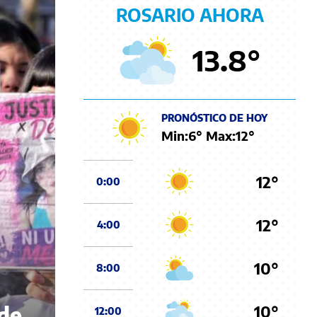
ROSARIO AHORA
13.8
°
PRONÓSTICO DE HOY
Min:
6
° Max:
12
°
12°
0:00
12°
4:00
10°
8:00
10°
 de
12:00