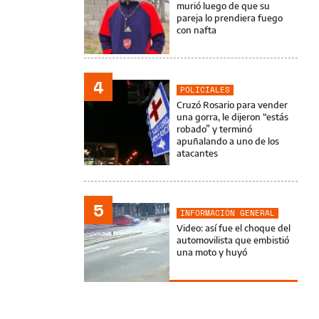
murió luego de que su
pareja lo prendiera fuego
con nafta
4
POLICIALES
Cruzó Rosario para vender
una gorra, le dijeron “estás
robado” y terminó
apuñalando a uno de los
atacantes
5
INFORMACIÓN GENERAL
Video: así fue el choque del
automovilista que embistió
una moto y huyó