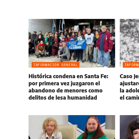
INFORMACIÓN GENERAL
INFORM
Histórica condena en Santa Fe:
Caso J
por primera vez juzgaron el
ajustar
abandono de menores como
la adol
delitos de lesa humanidad
el cami