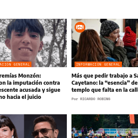
ACIÓN GENERAL
INFORMACIÓN GENERAL
eremías Monzón:
Más que pedir trabajo a S
on la imputación contra
Cayetano: la “esencia” de
escente acusada y sigue
templo que falta en la cal
no hacia el juicio
Por
RICARDO ROBINS