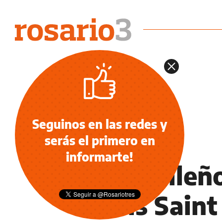
Seguinos en las redes y
serás el primero en
NOTICIAS
informarte!
El brasileñ
París Sain