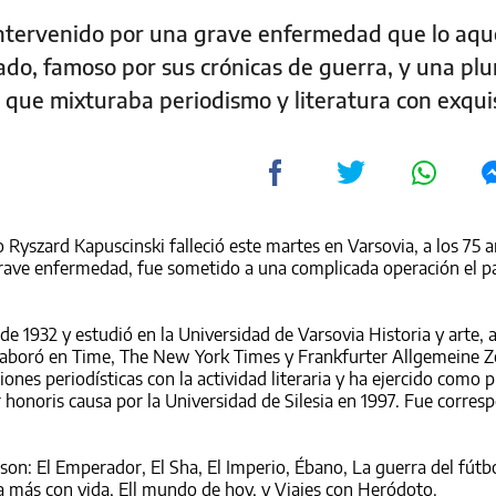
intervenido por una grave enfermedad que lo aqu
ado, famoso por sus crónicas de guerra, y una pl
a que mixturaba periodismo y literatura con exqui
o Ryszard Kapuscinski falleció este martes en Varsovia, a los 75 
 grave enfermedad, fue sometido a una complicada operación el 
de 1932 y estudió en la Universidad de Varsovia Historia y arte,
olaboró en Time, The New York Times y Frankfurter Allgemeine Z
es periodísticas con la actividad literaria y ha ejercido como 
honoris causa por la Universidad de Silesia en 1997. Fue corresp
on: El Emperador, El Sha, El Imperio, Ébano, La guerra del fútbo
día más con vida, Ell mundo de hoy, y Viajes con Heródoto.