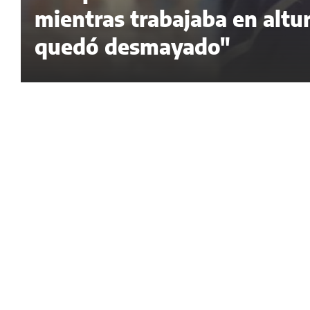
mientras trabajaba en altur
quedó desmayado"