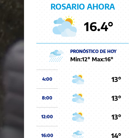
ROSARIO AHORA
16.4
°
PRONÓSTICO DE HOY
Min:
12
° Max:
16
°
13°
4:00
13°
8:00
13°
12:00
14°
16:00