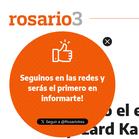
Seguinos en las redes y
serás el primero en
NOTICIAS
informarte!
Falleció el
Ryszard Ka