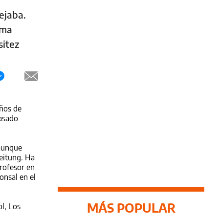
ejaba.
uma
sitez
años de
pasado
 aunque
eitung. Ha
profesor en
onsal en el
MÁS POPULAR
l, Los