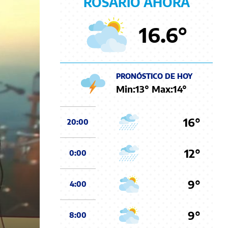
ROSARIO AHORA
16.6
°
PRONÓSTICO DE HOY
Min:
13
° Max:
14
°
16°
20:00
12°
0:00
9°
4:00
9°
8:00