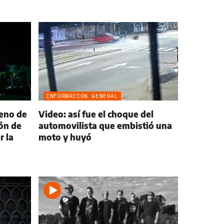
INFORMACIÓN GENERAL
reno de
Video: así fue el choque del
ión de
automovilista que embistió una
r la
moto y huyó