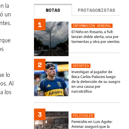
n la
NOTAS
PROTAGONISTAS
ió un
entes.
1
INFORMACIÓN GENERAL
El Niño en Rosario, a full:
lanzan doble alerta, una por
orque
tormentas y otra por vientos
os
2
DEPORTES
Investigan al jugador de
ue lo
Boca Carlos Palacios luego
de la detención de su suegro
os. Al
en una causa por
a los
narcotráfico
3
POLICIALES
Femicidio en Luis Agote:
Ammar aseguró que la