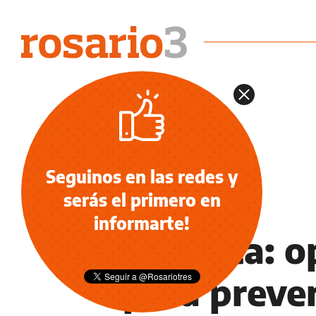
Seguinos en las redes y
serás el primero en
NOTICIAS
informarte!
La Plata: o
para preve