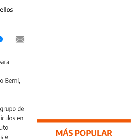
ellos
para
o Berni,
 grupo de
ículos en
auto
MÁS POPULAR
s e