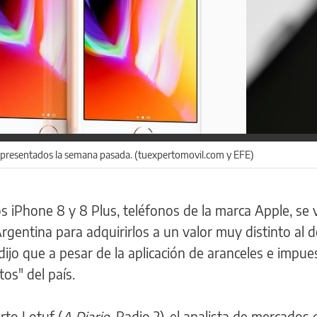
presentados la semana pasada. (tuexpertomovil.com y EFE)
s iPhone 8 y 8 Plus, teléfonos de la marca Apple, se 
rgentina para adquirirlos a un valor muy distinto al d
ijo que a pesar de la aplicación de aranceles e impues
os" del país.
rto Lotuf (
A Diario
, Radio 2), el analista de mercados 