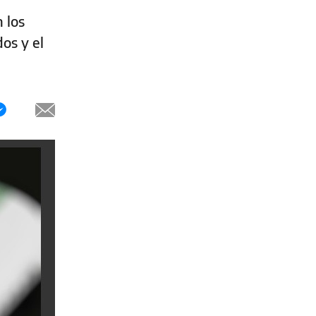
 los
os y el