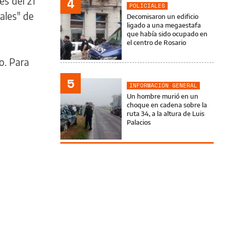
es del 21
4
POLICIALES
ales" de
Decomisaron un edificio
ligado a una megaestafa
que había sido ocupado en
el centro de Rosario
o. Para
5
INFORMACIÓN GENERAL
Un hombre murió en un
choque en cadena sobre la
ruta 34, a la altura de Luis
Palacios