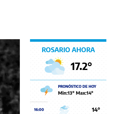
ROSARIO AHORA
17.2
°
PRONÓSTICO DE HOY
Min:
13
° Max:
14
°
14°
16:00