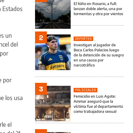
El Niño en Rosario, a full:
en Estados
lanzan doble alerta, una por
tormentas y otra por vientos
es un
2
DEPORTES
ncel del
Investigan al jugador de
Boca Carlos Palacios luego
 por
de la detención de su suegro
en una causa por
narcotráfico
e por
3
POLICIALES
Femicidio en Luis Agote:
ue los usa
Ammar aseguró que la
víctima fue al departamento
como trabajadora sexual
le el