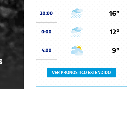
16°
20:00
12°
0:00
9°
4:00
s
VER PRONÓSTICO EXTENDIDO