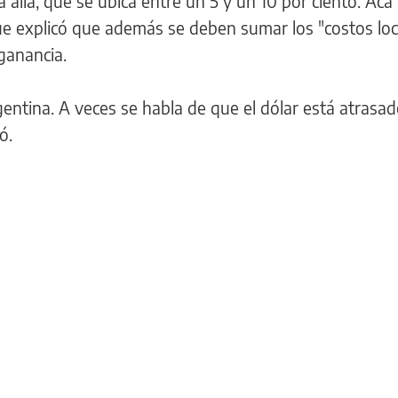
a allá, que se ubica entre un 5 y un 10 por ciento. Acá 
que explicó que además se deben sumar los "costos loc
ganancia.
entina. A veces se habla de que el dólar está atrasad
ó.