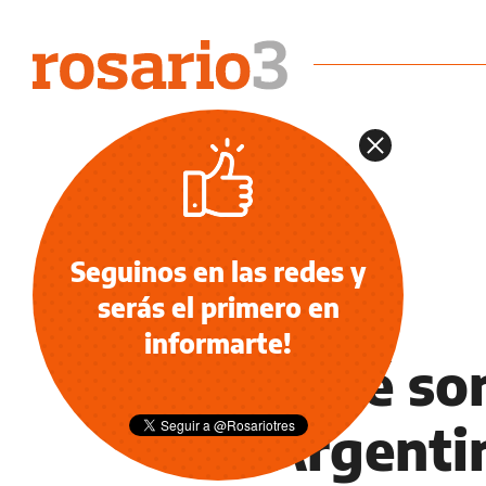
Seguinos en las redes y
serás el primero en
NOTICIAS
informarte!
Por qué son
en Argenti