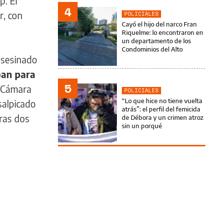
. El
4
r, con
POLICIALES
Cayó el hijo del narco Fran
Riquelme: lo encontraron en
un departamento de los
Condominios del Alto
 asesinado
ban para
5
a Cámara
POLICIALES
“Lo que hice no tiene vuelta
salpicado
atrás”: el perfil del femicida
ras dos
de Débora y un crimen atroz
sin un porqué