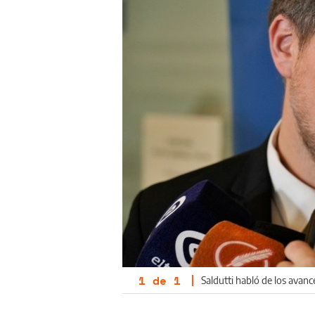
1
de
1
|
Saldutti habló de los avanc