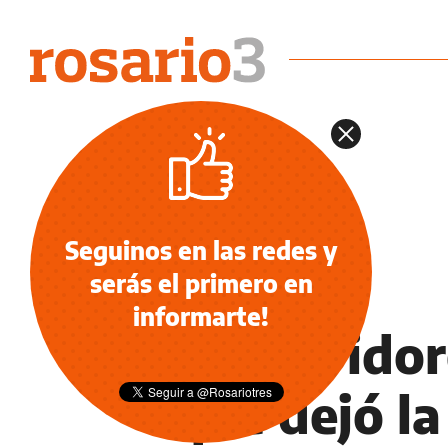
Seguinos en las redes y
serás el primero en
POLICIALES
informarte!
Encubridore
que dejó la