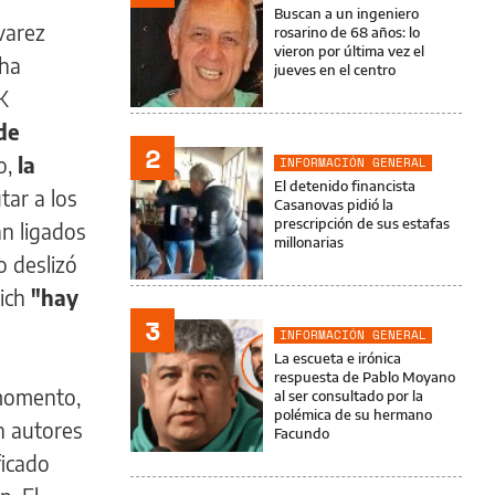
Buscan a un ingeniero
varez
rosarino de 68 años: lo
vieron por última vez el
cha
jueves en el centro
 K
de
2
o,
la
INFORMACIÓN GENERAL
El detenido financista
tar a los
Casanovas pidió la
prescripción de sus estafas
an ligados
millonarias
o deslizó
ich
"hay
3
INFORMACIÓN GENERAL
La escueta e irónica
respuesta de Pablo Moyano
 momento,
al ser consultado por la
polémica de su hermano
n autores
Facundo
ficado