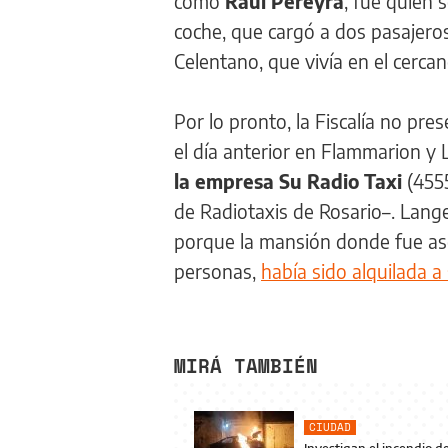
como
Raúl Pereyra
, fue quien s
coche, que cargó a dos pasajeros
Celentano, que vivía en el cercan
Por lo pronto, la Fiscalía no pr
el día anterior en Flammarion y
la empresa Su Radio Taxi
(4555
de Radiotaxis de Rosario–. Lang
porque la mansión donde fue as
personas,
había sido alquilada 
MIRÁ TAMBIÉN
CIUDAD
Investigan el incendio d