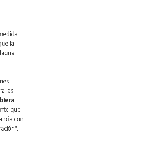
 medida
que la
 Magna
ones
ra las
biera
ente que
ancia con
ración".