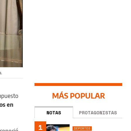
a.
MÁS POPULAR
mpuesto
os en
NOTAS
PROTAGONISTAS
1
DEPORTES
 conoció