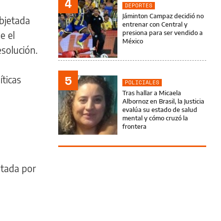
4
DEPORTES
Jáminton Campaz decidió no
bjetada
entrenar con Central y
presiona para ser vendido a
e el
México
esolución.
5
íticas
POLICIALES
Tras hallar a Micaela
Albornoz en Brasil, la Justicia
evalúa su estado de salud
mental y cómo cruzó la
frontera
ptada por