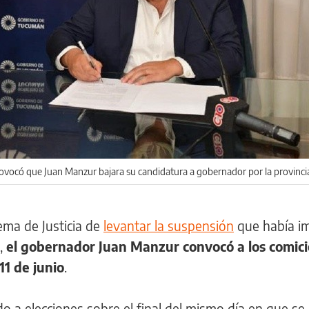
provocó que Juan Manzur bajara su candidatura a gobernador por la provinci
rema de Justicia de
levantar la suspensión
que había i
,
el gobernador Juan Manzur convocó a los comici
11 de junio
.
do a elecciones sobre el final del mismo día en que se