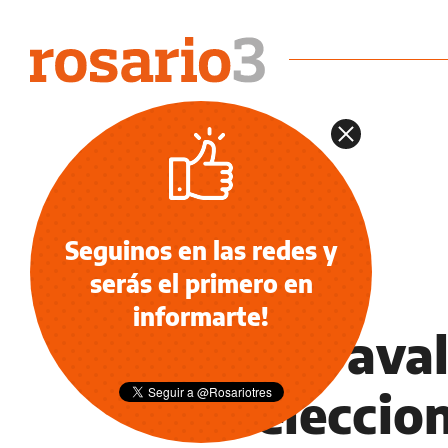
Seguinos en las redes y
serás el primero en
POLÍTICA
informarte!
Tras el ava
las elecci