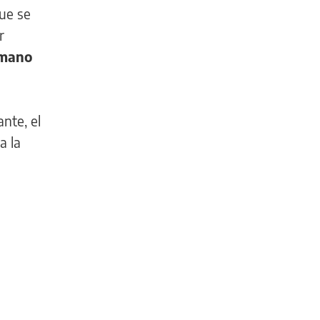
ue se
r
umano
nte, el
a la