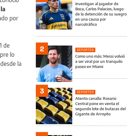
Investigan al jugador de
 la
Boca, Carlos Palacios, luego
de la detención de su suegro
ado por
en una causa por
narcotráfico
11 de
2
DEPORTES
pre lo
Como uno más: Messi volvió
a ser viral por un tranquilo
 desde la
paseo en Miami
3
DEPORTES
Atento canalla: Rosario
Central pone en venta el
segundo lote de butacas del
Gigante de Arroyito