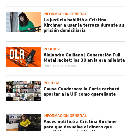
INFORMACIÓN GENERAL
La Justicia habilitó a Cristina
Kirchner a usar la terraza durante su
prisión domiciliaria
PODCAST
Alejandro Galliano | Generación Full
Metal Jacket: los 30 en la era mileista
Por
Ezequiel Clerici
POLÍTICA
Causa Cuadernos: la Corte rechazó
apartar a la UIF como querellante
INFORMACIÓN GENERAL
Anses notificó a Cristina Kirchner
para que devuelva el dinero que