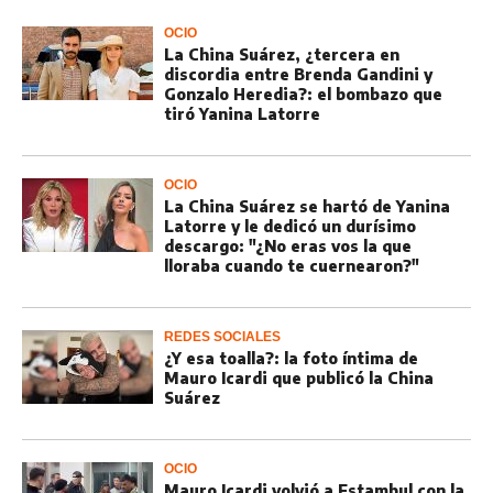
OCIO
La China Suárez, ¿tercera en
discordia entre Brenda Gandini y
Gonzalo Heredia?: el bombazo que
tiró Yanina Latorre
OCIO
La China Suárez se hartó de Yanina
Latorre y le dedicó un durísimo
descargo: "¿No eras vos la que
lloraba cuando te cuernearon?"
REDES SOCIALES
¿Y esa toalla?: la foto íntima de
Mauro Icardi que publicó la China
Suárez
OCIO
Mauro Icardi volvió a Estambul con la