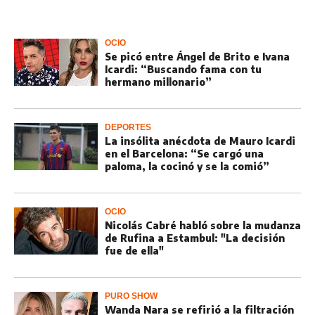
OCIO
Se picó entre Ángel de Brito e Ivana
Icardi: “Buscando fama con tu
hermano millonario”
DEPORTES
La insólita anécdota de Mauro Icardi
en el Barcelona: “Se cargó una
paloma, la cocinó y se la comió”
OCIO
Nicolás Cabré habló sobre la mudanza
de Rufina a Estambul: "La decisión
fue de ella"
PURO SHOW
Wanda Nara se refirió a la filtración