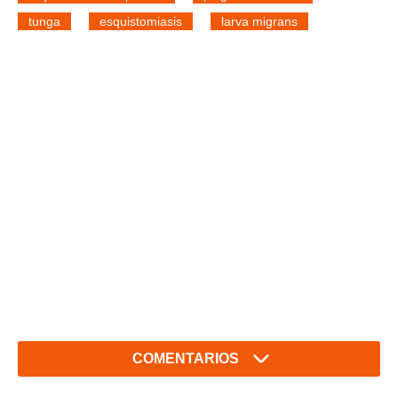
tunga
esquistomiasis
larva migrans
COMENTARIOS