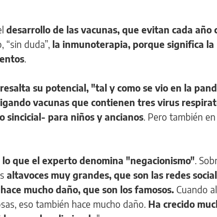
el
desarrollo de las vacunas, que evitan cada año 
o, “sin duda”,
la inmunoterapia, porque significa la
ientos
.
salta su potencial, "tal y como se vio en la pan
tigando vacunas que contienen tres virus respirat
io sincicial- para niños y ancianos
. Pero también e
n lo que el experto denomina "negacionismo"
. Sob
os
altavoces muy grandes, que son las redes social
 hace mucho daño, que son los famosos.
Cuando al
osas, eso también hace mucho daño.
Ha crecido muc