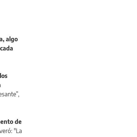
, algo
 cada
los
n
esante”,
mento de
everó: "La