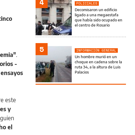
4
POLICIALES
Decomisaron un edificio
ligado a una megaestafa
cinco
que había sido ocupado en
el centro de Rosario
5
INFORMACIÓN GENERAL
demia"
.
Un hombre murió en un
choque en cadena sobre la
orios -
ruta 34, a la altura de Luis
n
ensayos
Palacios
re este
es y
guien
ho el