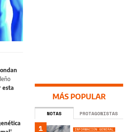
pondan
leño
 esta
MÁS POPULAR
NOTAS
PROTAGONISTAS
genética
1
INFORMACIÓN GENERAL
 mal
".