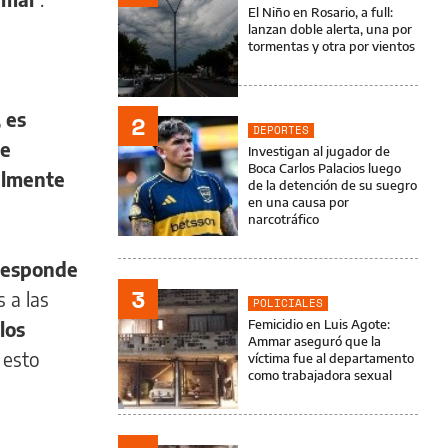
El Niño en Rosario, a full:
lanzan doble alerta, una por
tormentas y otra por vientos
 es
2
DEPORTES
 e
Investigan al jugador de
Boca Carlos Palacios luego
almente
de la detención de su suegro
en una causa por
narcotráfico
 responde
3
 a las
POLICIALES
Femicidio en Luis Agote:
los
Ammar aseguró que la
 esto
víctima fue al departamento
como trabajadora sexual