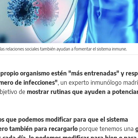
las relaciones sociales también ayudan a fomentar el sistema inmune.
 propio organismo estén "más entrenadas" y res
mero de infecciones"
, un experto inmunólogo madri
objetivo de
mostrar rutinas que ayuden a potenciar
tos que podemos modificar para que el sistema
ero también para recargarlo
porque tenemos una
 cada día, lo podemos modificar para bien o para