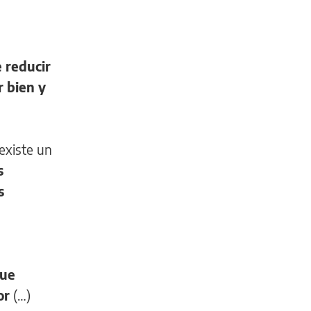
e reducir
r bien y
existe un
s
s
que
or
(…)