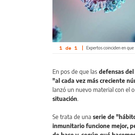
1
de
1
|
Expertos coinciden en que 
En pos de que las
defensas del
"al cada vez más creciente nú
lanzó un nuevo material con el 
situación
.
Se trata de una
serie de "hábi
inmunitario funcione mejor, p
de base y, según qué hacemos