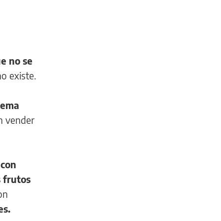
ue no se
o existe.
stema
n vender
 con
 frutos
on
es.