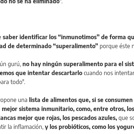
ido no se ha eliminado
".
ve
saber identificar los “inmunotimos” de forma q
idad de determinado “superalimento”
porque éste n
gún gurú,
no hay ningún superalimento para el si
nemos que intentar descartarlo
cuando nos intenta
ara todo".
 propone una
lista de alimentos que, si se consumen
mejor sistema inmunitario, como, entre otros, los
blancas mejor que rojas, los pescados azules,
que s
ir la inflamación,
y los probióticos, como los yogur