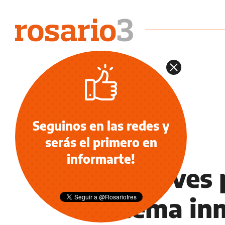
Seguinos en las redes y
serás el primero en
SALUD
informarte!
Las claves 
sistema in