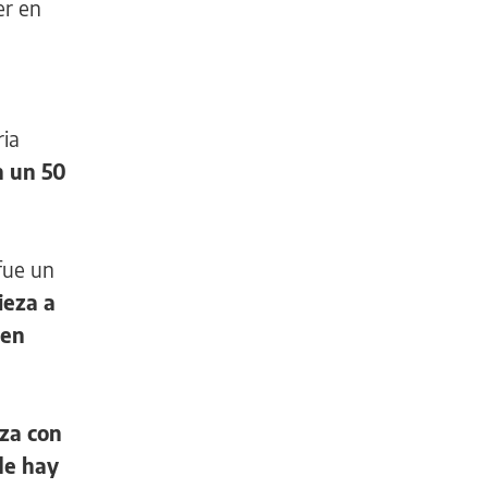
er en
ria
n un 50
fue un
ieza a
den
iza con
de hay