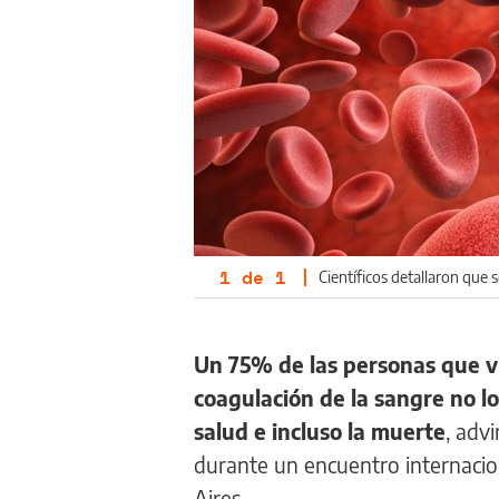
1
de
1
|
Científicos detallaron que 
Un 75% de las personas que v
coagulación de la sangre no l
salud e incluso la muerte
, adv
durante un encuentro internacion
Aires.