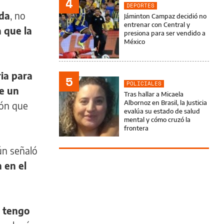
e
4
DEPORTES
ada
, no
Jáminton Campaz decidió no
entrenar con Central y
 que la
presiona para ser vendido a
México
ia para
5
POLICIALES
ne un
Tras hallar a Micaela
Albornoz en Brasil, la Justicia
ión que
evalúa su estado de salud
mental y cómo cruzó la
frontera
ún señaló
 en el
e tengo