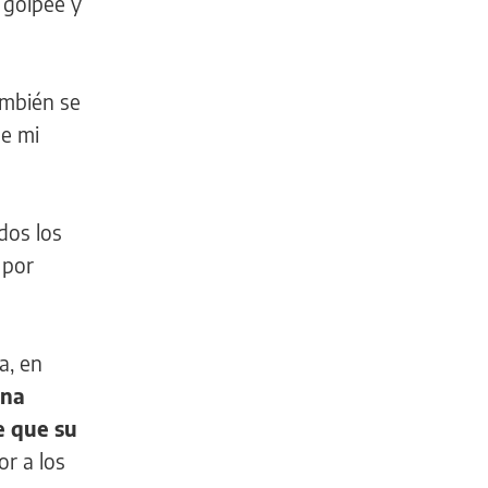
e golpeé y
ambién se
de mi
dos los
 por
a, en
ina
e que su
r a los