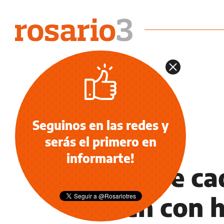
Seguinos en las redes y
serás el primero en
SALUD
informarte!
Siete de c
viven con 