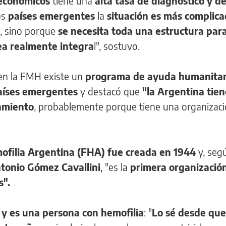
oeconómicos
tiene una
alta tasa de diagnostico y d
os
países emergentes
la
situación es más complic
o, sino porque
se
necesita toda una estructura para
ea realmente integra
l", sostuvo.
en la FMH existe un
programa de ayuda humanitar
países emergentes
y destacó que
"la Argentina tie
tamiento
, probablemente porque tiene una organizac
ofilia Argentina (FHA) fue creada en 1944
y, seg
tonio Gómez Cavallini
, "es la
primera organización
s".
 y es una persona con hemofilia
: "
Lo sé desde qu