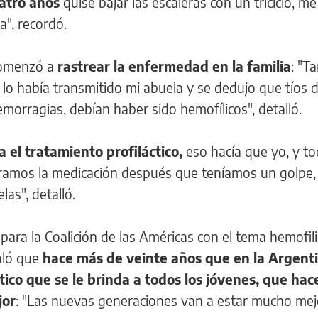
atro años
quise bajar las escaleras con un triciclo, m
a", recordó.
 comenzó a
rastrear la enfermedad en la familia
: "T
lo había transmitido mi abuela y se dedujo que tíos 
rragias, debían haber sido hemofílicos", detalló.
 el tratamiento profiláctico,
eso hacía que yo, y to
ramos la medicación después que teníamos un golpe,
as", detalló.
para la Coalición de las Américas con el tema hemofili
aló que
hace más de veinte años que en la Argent
tico que se le brinda a todos los jóvenes, que hac
jor
: "Las nuevas generaciones van a estar mucho mejo