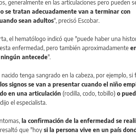
, generalmente en las articulaciones pero pueden s
 no se tratan adecuadamente van a terminar con
cuando sean adultos
", precisó Escobar.
erta, el hematólogo indicó que "puede haber una histo
on esta enfermedad, pero también aproximadamente
e
y ningún antecede
".
 nacido tenga sangrado en la cabeza, por ejemplo, si 
 los signos se van a presentar cuando el niño emp
do en una articulación
(rodilla, codo, tobillo)
o pue
 dijo el especialista.
íntomas,
la confirmación de la enfermedad se real
resaltó que "hoy
si la persona vive en un país don