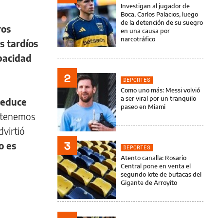
Investigan al jugador de
Boca, Carlos Palacios, luego
de la detención de su suegro
ros
en una causa por
narcotráfico
s tardíos
apacidad
2
DEPORTES
Como uno más: Messi volvió
a ser viral por un tranquilo
deduce
paseo en Miami
tenemos
virtió
3
o es
DEPORTES
Atento canalla: Rosario
Central pone en venta el
segundo lote de butacas del
Gigante de Arroyito