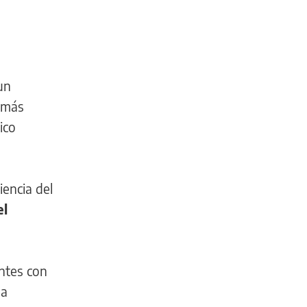
un
a más
ico
iencia del
el
entes con
 a