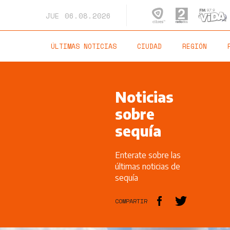
JUE
06.08.2026
ÚLTIMAS NOTICIAS
CIUDAD
REGIÓN
Noticias
sobre
sequía
Enterate sobre las
últimas noticias de
sequía
COMPARTIR