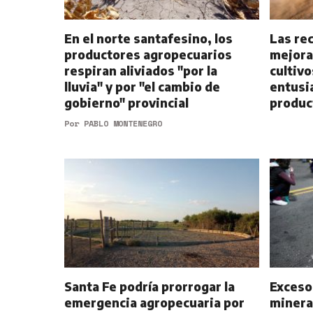
En el norte santafesino, los
Las rec
productores agropecuarios
mejorar
respiran aliviados "por la
cultivo
lluvia" y por "el cambio de
entusi
gobierno" provincial
produc
Por
PABLO MONTENEGRO
Santa Fe podría prorrogar la
Exceso
emergencia agropecuaria por
minera