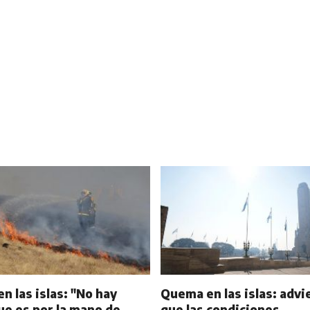
n las islas: "No hay
Quema en las islas: advi
ue es por la mano de
que las condiciones