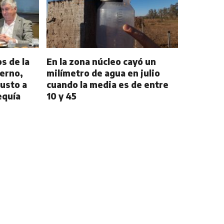
s de la
En la zona núcleo cayó un
ierno,
milímetro de agua en julio
gusto a
cuando la media es de entre
equía
10 y 45