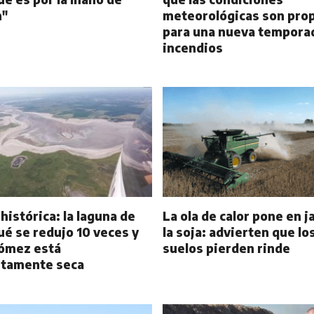
n"
meteorológicas son prop
para una nueva tempora
incendios
histórica: la laguna de
La ola de calor pone en j
ué se redujo 10 veces y
la soja: advierten que lo
Gómez está
suelos pierden rinde
tamente seca