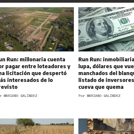
un Run: millonaria cuenta
Run Run: inmobiliaria
or pagar entre loteadores y
lupa, dólares que vu
na licitación que despertó
manchados del blanqu
ás interesados de lo
listado de inversore
revisto
cueva que quema
or
MARIANO GALÍNDEZ
Por
MARIANO GALÍNDEZ