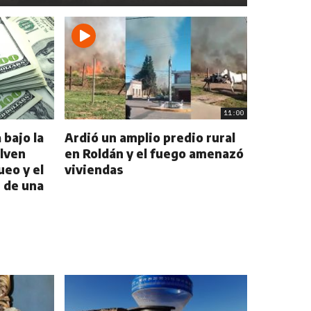
11:00
 bajo la
Ardió un amplio predio rural
elven
en Roldán y el fuego amenazó
eo y el
viviendas
s de una