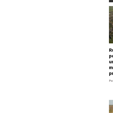
R
p
u
m
p
P