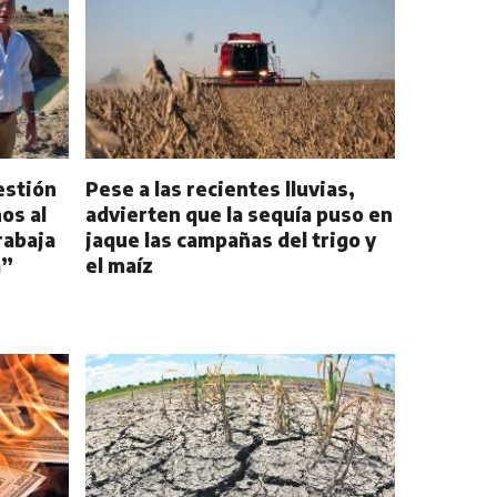
estión
Pese a las recientes lluvias,
os al
advierten que la sequía puso en
rabaja
jaque las campañas del trigo y
a”
el maíz