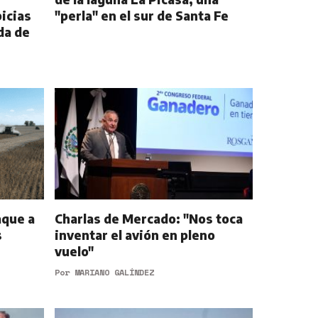
icias
"perla" en el sur de Santa Fe
da de
aque a
Charlas de Mercado: "Nos toca
s
inventar el avión en pleno
vuelo"
Por
MARIANO GALÍNDEZ