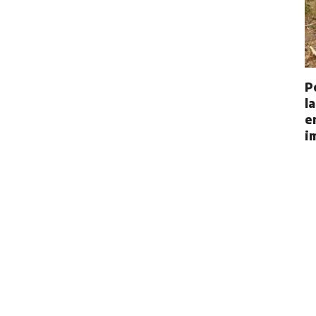
P
l
e
i