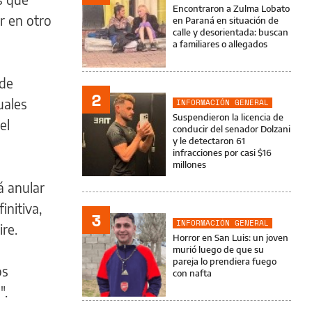
Encontraron a Zulma Lobato
r en otro
en Paraná en situación de
calle y desorientada: buscan
a familiares o allegados
 de
2
uales
INFORMACIÓN GENERAL
Suspendieron la licencia de
el
conducir del senador Dolzani
y le detectaron 61
infracciones por casi $16
millones
á anular
initiva,
3
INFORMACIÓN GENERAL
re.
Horror en San Luis: un joven
murió luego de que su
pareja lo prendiera fuego
os
con nafta
".