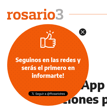
Seguinos en las redes y
serás el primero en
TECNOLOGÍA
informarte!
WhatsApp 
funciones 