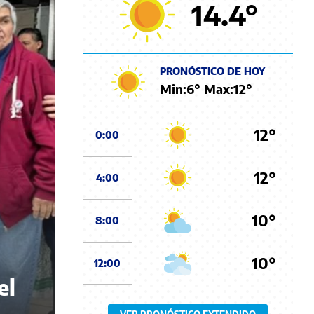
14.4
°
PRONÓSTICO DE HOY
Min:
6
° Max:
12
°
12°
0:00
12°
4:00
10°
8:00
10°
12:00
el