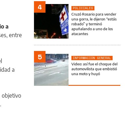
4
POLICIALES
Cruzó Rosario para vender
una gorra, le dijeron “estás
robado” y terminó
io a
apuñalando a uno de los
es, entre
atacantes
5
INFORMACIÓN GENERAL
l
Video: así fue el choque del
idad a
automovilista que embistió
una moto y huyó
 objetivo
.