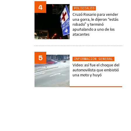
4
POLICIALES
Cruzó Rosario para vender
una gorra, le dijeron “estás
robado” y terminó
apuñalando a uno de los
atacantes
5
INFORMACIÓN GENERAL
Video: así fue el choque del
automovilista que embistió
una moto y huyó