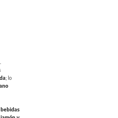
.
s
eda
; lo
bano
s bebidas
 jamón y