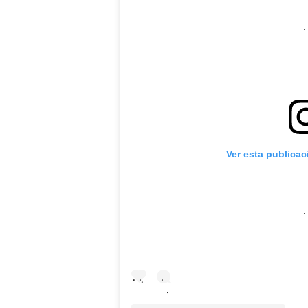
Ver esta publica
.
.
.
.
.