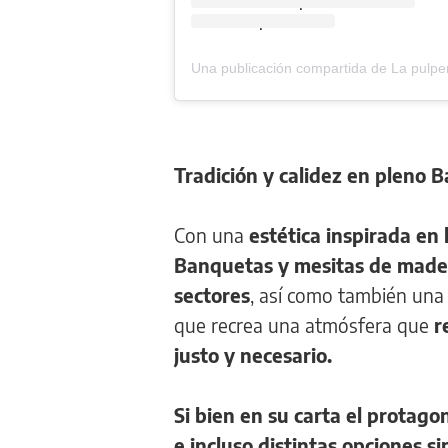
.
.
Tradición y calidez en pleno B
Con una
estética inspirada en 
Banquetas y mesitas de madera
sectores
, así como también una
que recrea una atmósfera que
r
justo y necesario.
Si bien en su carta el protag
e incluso distintas opciones si