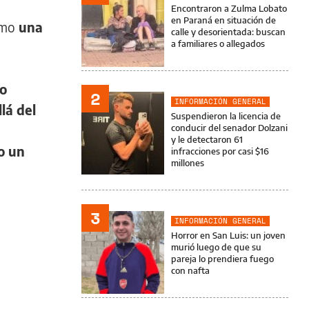
Encontraron a Zulma Lobato
en Paraná en situación de
omo
una
calle y desorientada: buscan
a familiares o allegados
o
2
INFORMACIÓN GENERAL
llá del
Suspendieron la licencia de
conducir del senador Dolzani
y le detectaron 61
o un
infracciones por casi $16
millones
3
INFORMACIÓN GENERAL
Horror en San Luis: un joven
murió luego de que su
pareja lo prendiera fuego
con nafta