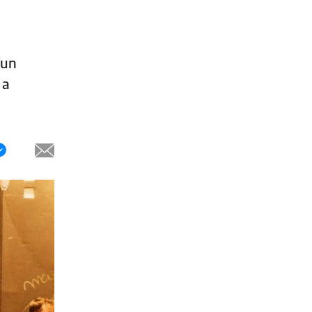
 un
 a