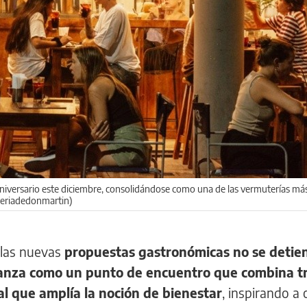
 aniversario este diciembre, consolidándose como una de las vermuterías más
periadedonmartin)
 las nuevas
propuestas gastronómicas no se detie
ianza como un punto de encuentro que combina tr
al que amplía la noción de bienestar
, inspirando a 