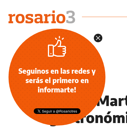
Seguinos en las redes y
serás el primero en
LIFESTYLE
informarte!
Barrio Mart
gastronómi