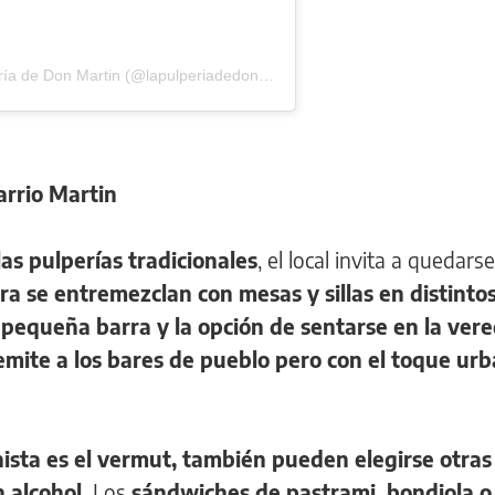
Una publicación compartida de La pulpería de Don Martin (@lapulperiadedonmartin)
arrio Martin
las pulperías tradicionales
, el local invita a quedarse
 se entremezclan con mesas y sillas en distinto
pequeña barra y la opción de sentarse en la ver
emite a los bares de pueblo pero con el toque ur
onista es el vermut, también pueden elegirse otra
n alcohol.
Los
sándwiches de pastrami, bondiola o