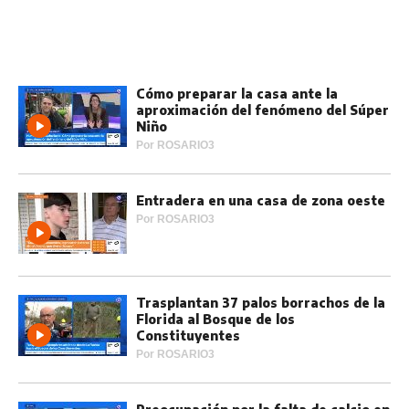
Cómo preparar la casa ante la
aproximación del fenómeno del Súper
Niño
Por
ROSARIO3
Entradera en una casa de zona oeste
Por
ROSARIO3
Trasplantan 37 palos borrachos de la
Florida al Bosque de los
Constituyentes
Por
ROSARIO3