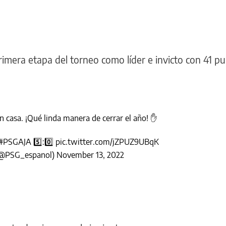
rimera etapa del torneo como líder e invicto con 41 p
n casa. ¡Qué linda manera de cerrar el año! ✋
#PSGAJA
5️⃣:0️⃣
pic.twitter.com/jZPUZ9UBqK
 (@PSG_espanol)
November 13, 2022