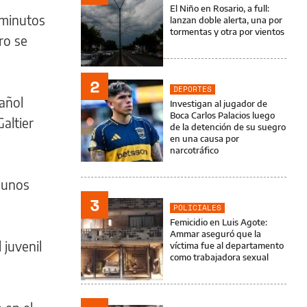
El Niño en Rosario, a full:
1 minutos
lanzan doble alerta, una por
tormentas y otra por vientos
ro se
2
DEPORTES
añol
Investigan al jugador de
Boca Carlos Palacios luego
altier
de la detención de su suegro
en una causa por
narcotráfico
 unos
3
POLICIALES
Femicidio en Luis Agote:
Ammar aseguró que la
 juvenil
víctima fue al departamento
como trabajadora sexual