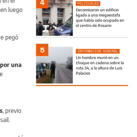
 en el
4
POLICIALES
ien luego
Decomisaron un edificio
ligado a una megaestafa
que había sido ocupado en
el centro de Rosario
ue pegó
5
INFORMACIÓN GENERAL
Un hombre murió en un
choque en cadena sobre la
 por una
ruta 34, a la altura de Luis
te
Palacios
s
, previo
ail.