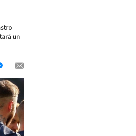
astro
utará un