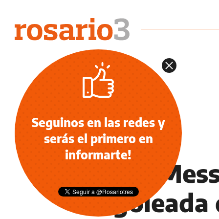
Seguinos en las redes y
serás el primero en
DEPORTES
informarte!
Listo: Mess
la goleada