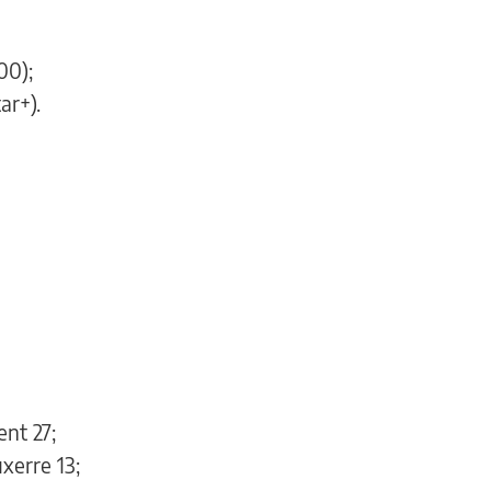
00);
ar+).
nt 27;
xerre 13;