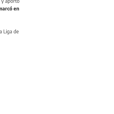
 y aportó
marcó en
a Liga de