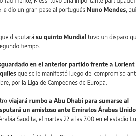
ió fácilmente, Messi tuvo una importante participación
e le dio un gran pase al portugués
Nuno Mendes
, qu
 que disputará
su quinto Mundial
tuvo un disparo q
 segundo tiempo.
sguardado en el anterior partido frente a Lorient
quiles
que se le manifestó luego del compromiso an
embre, por la Liga de Campeones de Europa.
stro
viajará rumbo a Abu Dhabi para sumarse al
isputará un amistoso ante Emiratos Árabes Unido
rabia Saudita, el martes 22 a las 7.00 en el estadio Lus