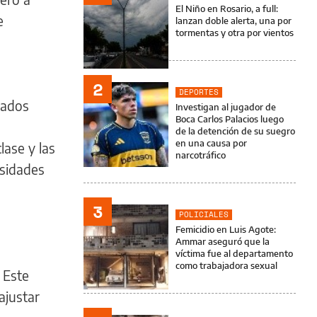
El Niño en Rosario, a full:
e
lanzan doble alerta, una por
tormentas y otra por vientos
2
DEPORTES
tados
Investigan al jugador de
Boca Carlos Palacios luego
de la detención de su suegro
en una causa por
lase y las
narcotráfico
esidades
3
POLICIALES
Femicidio en Luis Agote:
Ammar aseguró que la
víctima fue al departamento
como trabajadora sexual
 Este
ajustar