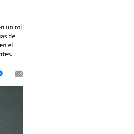
n un rol
ias de
en el
ntes.