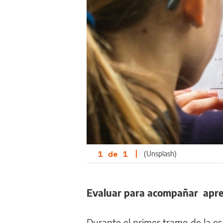
1
de
1
|
(Unsplash)
Evaluar para acompañar apre
Durante el primer tramo de la e