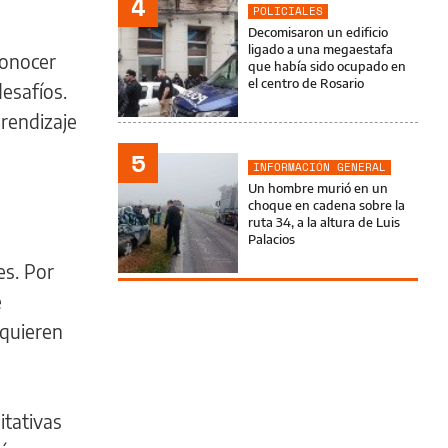
4
POLICIALES
Decomisaron un edificio
ligado a una megaestafa
conocer
que había sido ocupado en
el centro de Rosario
esafíos.
rendizaje
5
INFORMACIÓN GENERAL
Un hombre murió en un
choque en cadena sobre la
ruta 34, a la altura de Luis
Palacios
es. Por
e
equieren
itativas