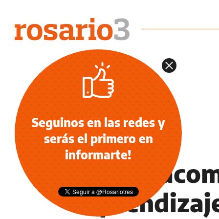
Seguinos en las redes y
serás el primero en
EDUCACIÓN
informarte!
Cómo acom
aprendizaje