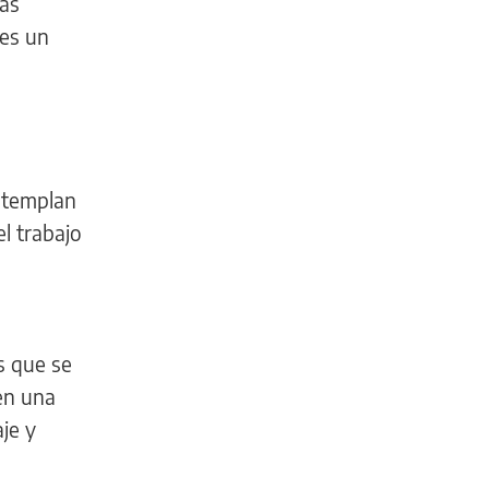
más
 es un
ontemplan
el trabajo
s que se
 en una
je y