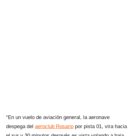
“En un vuelo de aviación general, la aeronave
despega del
aeroclub Rosario
por pista 01, vira hacia
el sur y 30 minutos después es vista volando a baja