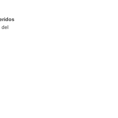
eridos
 del