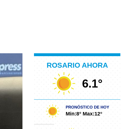
ROSARIO AHORA
6.1
°
PRONÓSTICO DE HOY
Min:
8
° Max:
12
°