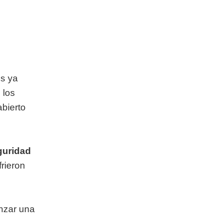
es ya
 los
abierto
guridad
rieron
anzar una