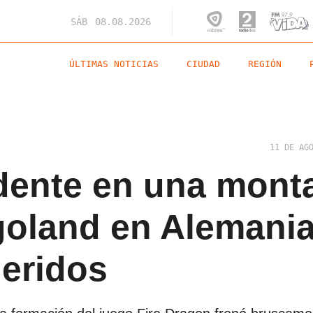
SÁB
08.08.2026
ÚLTIMAS NOTICIAS
CIUDAD
REGIÓN
11 DE AG
idente en una mont
goland en Alemania
eridos