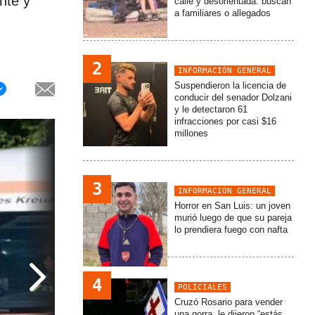
nte y
calle y desorientada: buscan
a familiares o allegados
2
INFORMACIÓN GENERAL
Suspendieron la licencia de
conducir del senador Dolzani
y le detectaron 61
infracciones por casi $16
millones
3
INFORMACIÓN GENERAL
Horror en San Luis: un joven
murió luego de que su pareja
lo prendiera fuego con nafta
4
POLICIALES
Cruzó Rosario para vender
una gorra, le dijeron “estás