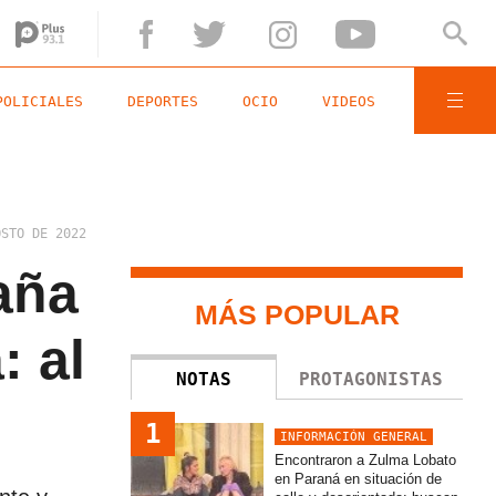
POLICIALES
DEPORTES
OCIO
VIDEOS
OSTO DE 2022
aña
MÁS POPULAR
: al
NOTAS
PROTAGONISTAS
1
INFORMACIÓN GENERAL
Encontraron a Zulma Lobato
en Paraná en situación de