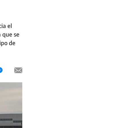
ia el
a que se
tipo de