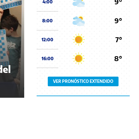
9°
4:00
9°
8:00
7°
12:00
8°
16:00
del
VER PRONÓSTICO EXTENDIDO