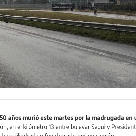
y 50 años murió este martes por la madrugada en 
ión, en el kilómetro 13 entre bulevar Segui y Presiden
 baja cilindrada y fue chocado por un camión.