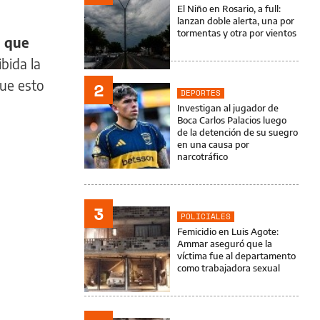
El Niño en Rosario, a full:
lanzan doble alerta, una por
tormentas y otra por vientos
a que
ibida la
que esto
2
DEPORTES
Investigan al jugador de
Boca Carlos Palacios luego
de la detención de su suegro
en una causa por
narcotráfico
3
POLICIALES
Femicidio en Luis Agote:
Ammar aseguró que la
víctima fue al departamento
como trabajadora sexual