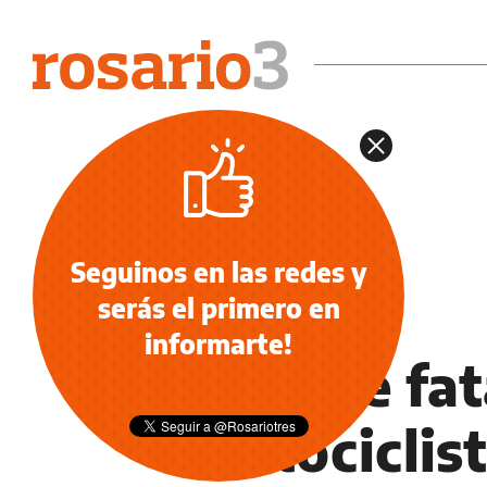
Seguinos en las redes y
serás el primero en
INFORMACIÓN GENERAL
informarte!
Choque fat
motociclis