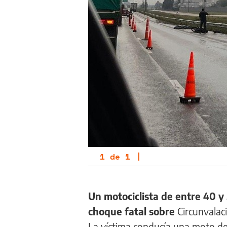
1
de
1
|
Un motociclista de entre 40 
choque fatal sobre
Circunvalac
La víctima conducía una moto de