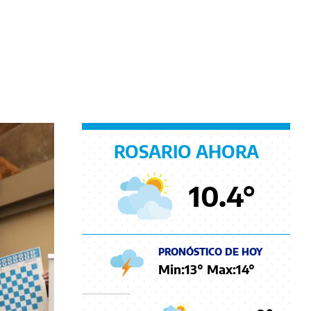
ROSARIO AHORA
10.4
°
PRONÓSTICO DE HOY
Min:
13
° Max:
14
°