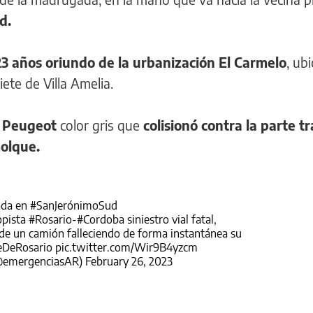
d.
3 años oriundo de la urbanización El Carmelo
, ub
ete de Villa Amelia.
 Peugeot
color gris que
colisionó contra la parte t
olque.
ada en
#SanJerónimoSud
pista
#Rosario
-
#Cordoba
siniestro vial fatal,
r de un camión falleciendo de forma instantánea su
eDeRosario
pic.twitter.com/Wir9B4yzcm
(@emergenciasAR)
February 26, 2023