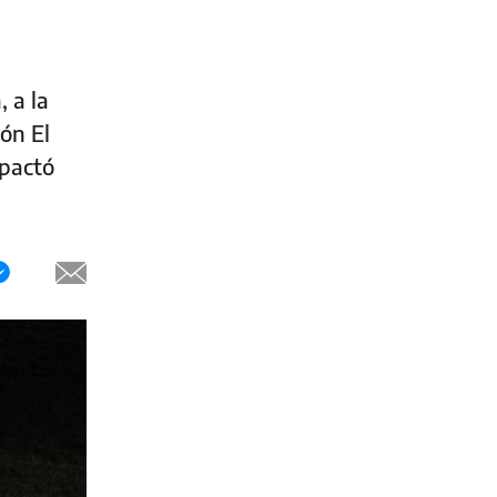
 a la
ión El
mpactó