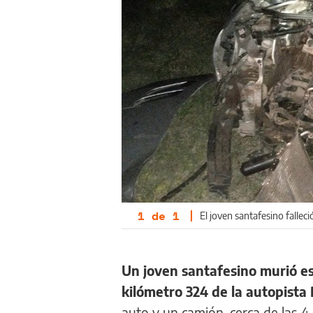
1
de
1
|
El joven santafesino fallec
Un joven santafesino murió 
kilómetro 324 de la autopista
auto y un camión, cerca de las 4