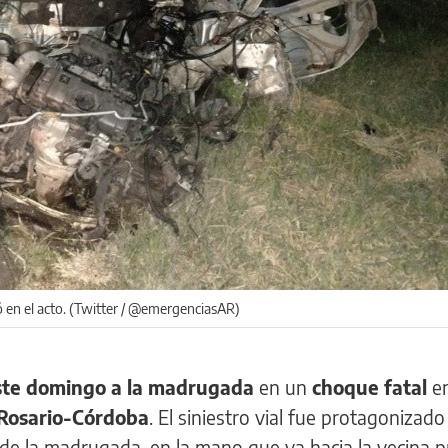
ió en el acto. (Twitter / @emergenciasAR)
este domingo a la madrugada
en un
choque fatal
en
 Rosario-Córdoba
. El siniestro vial fue protagonizad
 de la madrugada, en la mano que va hacia la vecina pr