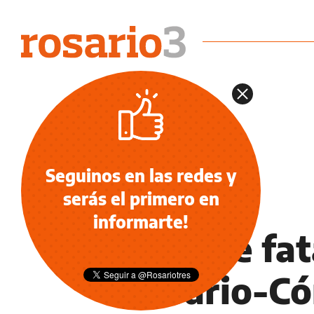
Seguinos en las redes y
serás el primero en
INFORMACIÓN GENERAL
informarte!
Choque fata
Rosario-Có