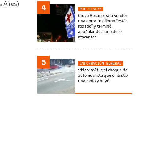
 Aires)
4
POLICIALES
Cruzó Rosario para vender
una gorra, le dijeron “estás
robado” y terminó
apuñalando a uno de los
atacantes
5
INFORMACIÓN GENERAL
Video: así fue el choque del
automovilista que embistió
una moto y huyó