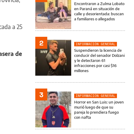
Encontraron a Zulma Lobato
en Paraná en situación de
calle y desorientada: buscan
a familiares o allegados
icada a 25
2
INFORMACIÓN GENERAL
Suspendieron la licencia de
rasera de
conducir del senador Dolzani
y le detectaron 61
infracciones por casi $16
millones
3
INFORMACIÓN GENERAL
Horror en San Luis: un joven
murió luego de que su
pareja lo prendiera fuego
con nafta